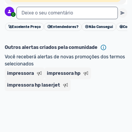
Deixe o seu comentário
0
🚀
Excelente Preço
🧐
Entendedores?
😢
Não Consegui
🤩
Cons
Cancelar
Outros alertas criados pela comunidade
Você receberá alertas de novas promoções dos termos 
selecionados
impressora
impressora hp
impressora hp laserjet