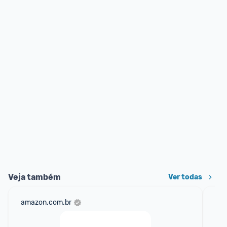
Veja também
Ver todas
amazon.com.br
sho