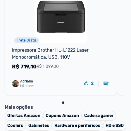
Frete Grátis
Impressora Brother HL-L1222 Laser 
Jar
Monocromática, USB, 110V
22
R$
719,10
R
R$ 1.099,00
Adriana
1
2
há 1 sem
Mais opções
Ofertas
Amazon
Cupons
Amazon
Cadeira gamer
Coolers
Gabinetes
Hardware e periféricos
HD e SSD