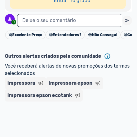
Entrar no grupo
Deixe o seu comentário
0
🚀
Excelente Preço
🧐
Entendedores?
😢
Não Consegui
🤩
Cons
Cancelar
Outros alertas criados pela comunidade
Você receberá alertas de novas promoções dos termos 
selecionados
impressora
impressora epson
impressora epson ecotank