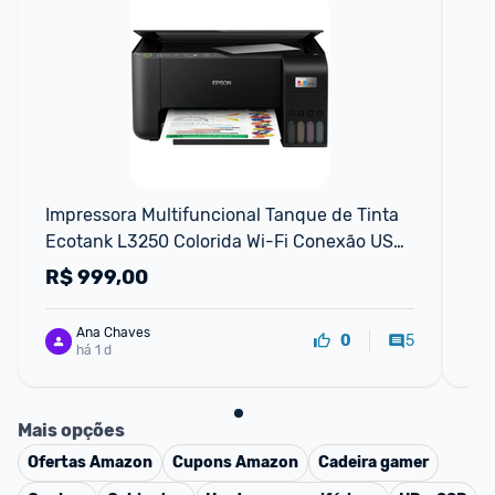
Impressora Multifuncional Tanque de Tinta 
Sm
Ecotank L3250 Colorida Wi-Fi Conexão USB 
De
Bivolt Epson
R$
999,00
R
Ana Chaves
5
0
há 1 d
Mais opções
Ofertas
Amazon
Cupons
Amazon
Cadeira gamer