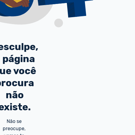
esculpe,
 página
ue você
procura
não
existe.
Não se 
preocupe, 