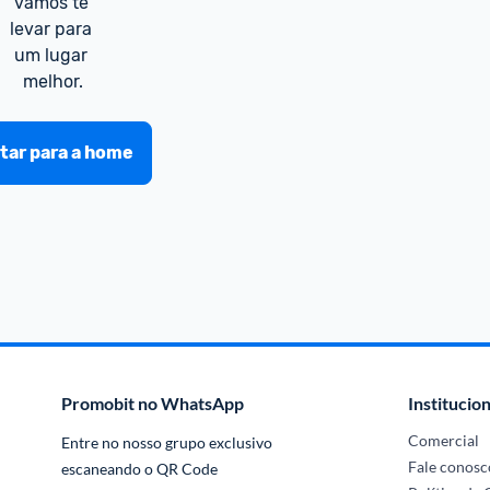
vamos te 
levar para 
um lugar 
melhor.
tar para a home
Promobit no WhatsApp
Institucion
Comercial
Entre no nosso grupo exclusivo 
Fale conosc
escaneando o QR Code