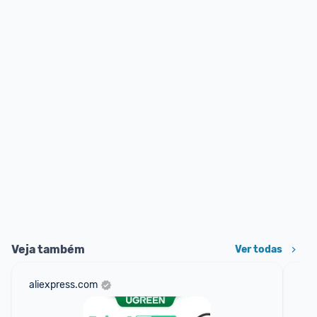
Veja também
Ver todas
aliexpress.com
am