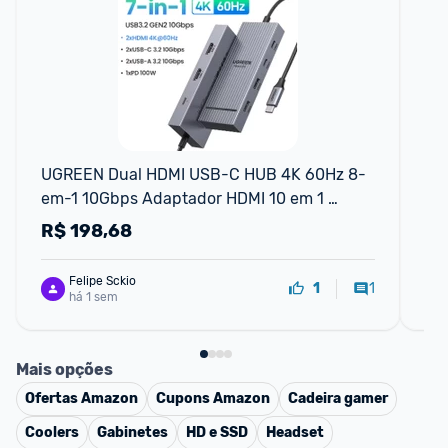
F
UGREEN Dual HDMI USB-C HUB 4K 60Hz 8-
Le
em-1 10Gbps Adaptador HDMI 10 em 1 
Divisor com RJ45 USB3.0 PD 100W Dock 
R$
198,68
R
para MacBook Pro Air Laptop
Felipe Sckio
1
1
há 1 sem
Mais opções
Ofertas
Amazon
Cupons
Amazon
Cadeira gamer
Coolers
Gabinetes
HD e SSD
Headset