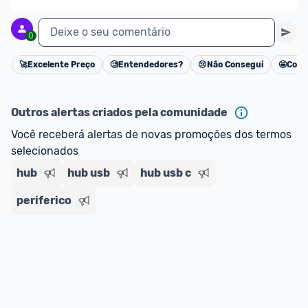
Deixe o seu comentário
0
🚀
Excelente Preço
🧐
Entendedores?
😢
Não Consegui
🤩
Cons
Cancelar
Outros alertas criados pela comunidade
Você receberá alertas de novas promoções dos termos 
selecionados
hub
hub usb
hub usb c
periferico