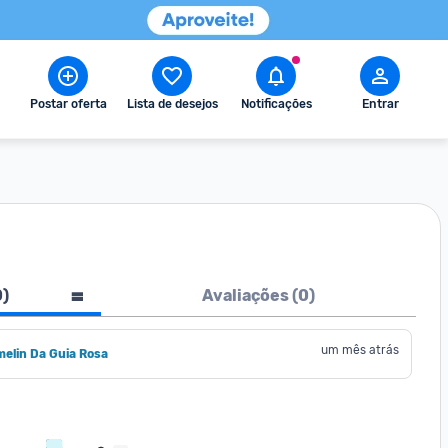
Postar oferta
Lista de desejos
Notificações
Entrar
0
)
Avaliações (
0
)
um mês atrás
elin Da Guia Rosa