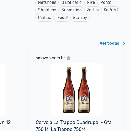
Netshoes
O Boticario
Nike
Ponto
Shoptime
Submarino
Zattini
KaBuM!
Pichau
iFood!
Stanley
Ver todas
amazon.com.br
n 12 
Cerveja La Trappe Quadrupel - Gfa 
750 Ml La Trappe 750Ml