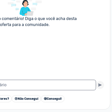
o comentário! Diga o que você acha desta 
oferta para a comunidade.
ário
ores?
😢
Não Consegui
🤩
Consegui!
Cancelar