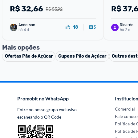
R$
32,66
R$
37,
R$ 55,92
Anderson
Ricardo
3
18
há 4 d
há 2 d
Mais opções
Ofertas
Pão de Açúcar
Cupons
Pão de Açúcar
Outros dest
Promobit no WhatsApp
Institucion
Comercial
Entre no nosso grupo exclusivo 
Fale conosc
escaneando o QR Code
Política de
Política de 