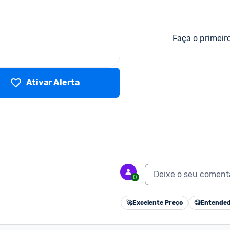
Faça o primeir
Ativar Alerta
Deixe o seu coment
0
🚀
Excelente Preço
🧐
Entended