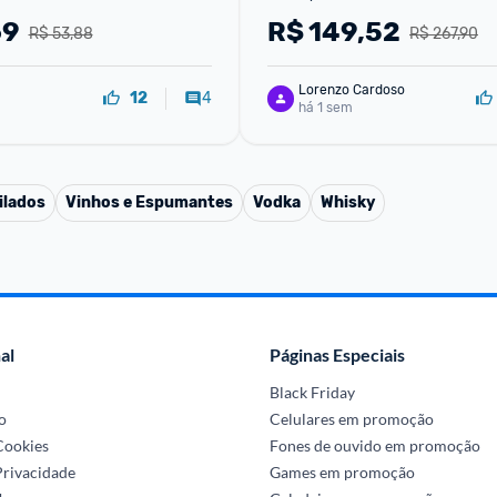
69
R$
149,52
R$ 53,88
R$ 267,90
Lorenzo Cardoso
4
12
há 1 sem
ilados
Vinhos e Espumantes
Vodka
Whisky
al
Páginas Especiais
Black Friday
o
Celulares em promoção
 Cookies
Fones de ouvido em promoção
Privacidade
Games em promoção