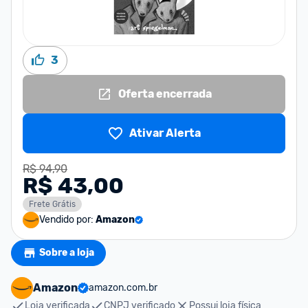
3
Oferta encerrada
Ativar Alerta
R$ 94,90
R$ 43,00
Frete Grátis
Vendido por:
Amazon
Sobre a loja
Amazon
amazon.com.br
Loja verificada
CNPJ verificado
Possui loja física