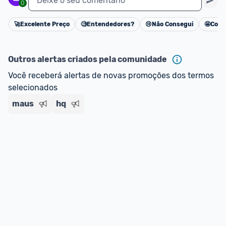
Deixe o seu comentário
0
🚀
Excelente Preço
🧐
Entendedores?
😢
Não Consegui
🤩
Cons
Cancelar
Outros alertas criados pela comunidade
Você receberá alertas de novas promoções dos termos 
selecionados
maus
hq