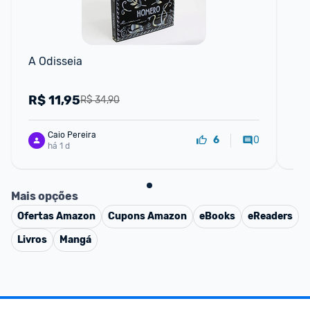
A Odisseia
A R
Lu
R$
11,95
R
R$ 34,90
Caio Pereira
0
6
há 1 d
Mais opções
Ofertas
Amazon
Cupons
Amazon
eBooks
eReaders
Livros
Mangá