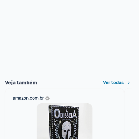
Veja também
Ver todas
amazon.com.br
am