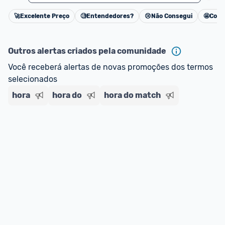
🚀
Excelente Preço
🧐
Entendedores?
😢
Não Consegui
🤩
Cons
Cancelar
Outros alertas criados pela comunidade
Você receberá alertas de novas promoções dos termos 
selecionados
hora
hora do
hora do match