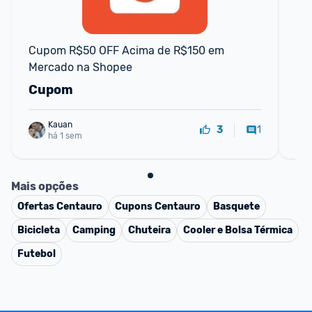
F
Cupom R$50 OFF Acima de R$150 em 
CO
Mercado na Shopee
de
Cupom
C
Kauan
1
3
há 1 sem
Mais opções
Ofertas
Centauro
Cupons
Centauro
Basquete
Bicicleta
Camping
Chuteira
Cooler e Bolsa Térmica
Futebol