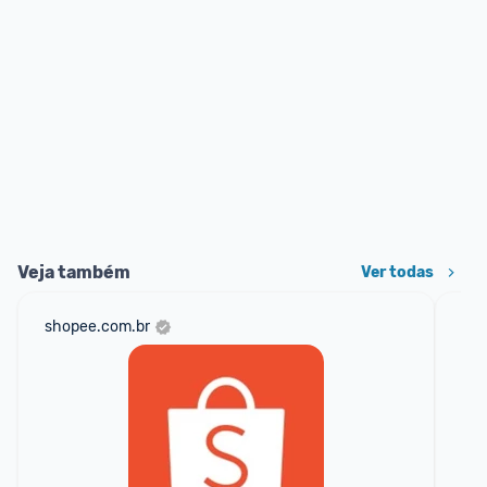
Veja também
Ver todas
shopee.com.br
am