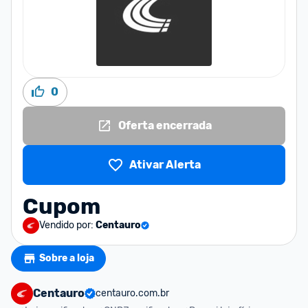
0
Oferta encerrada
Ativar Alerta
Cupom
Vendido por:
Centauro
Sobre a loja
Centauro
centauro.com.br