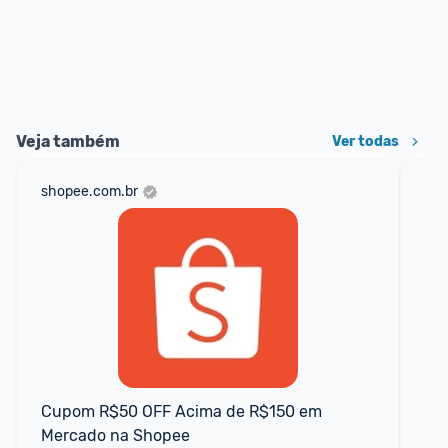
Veja também
Ver todas
shopee.com.br
net
Cupom R$50 OFF Acima de R$150 em 
Pr
Mercado na Shopee
de