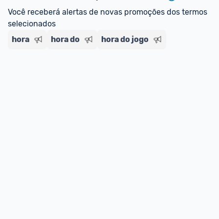
regras do cartão N Card, 
clique aqui
.
Você receberá alertas de novas promoções dos termos 
Entrega Expressa
: A partir de 2 dias úteis.* 
selecionados
*Confira 
aqui
 as regras e condições!
hora
hora do
hora do jogo