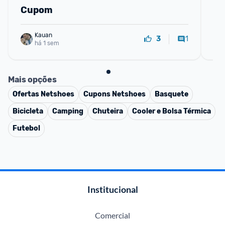
4 
Cupom
R
Kauan
1
3
há 1 sem
Mais opções
Ofertas
Netshoes
Cupons
Netshoes
Basquete
Bicicleta
Camping
Chuteira
Cooler e Bolsa Térmica
Futebol
Institucional
Comercial