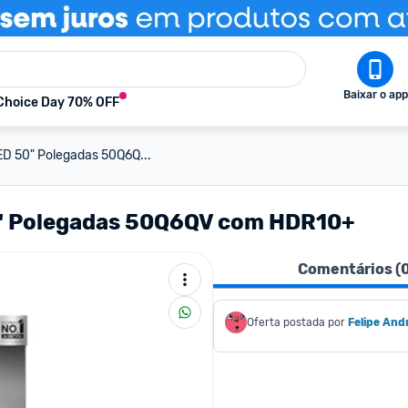
Baixar o app
Choice Day 70% OFF
D 50" Polegadas 50Q6Q...
0" Polegadas 50Q6QV com HDR10+
Comentários (
Oferta postada por
Felipe And