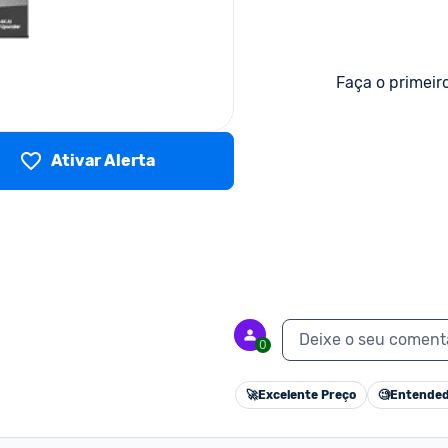
Faça o primeir
Ativar Alerta
Deixe o seu coment
0
🚀
Excelente Preço
🧐
Entended