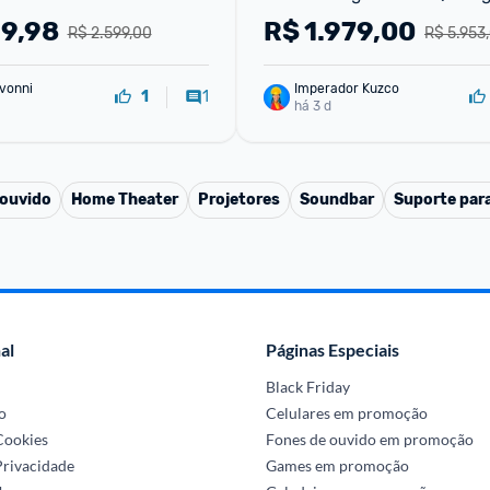
Assistente 3 HDMI
99,98
R$
1.979,00
R$ 2.599,00
R$ 5.953
vonni
Imperador Kuzco
1
1
há 3 d
 ouvido
Home Theater
Projetores
Soundbar
Suporte par
al
Páginas Especiais
Black Friday
o
Celulares em promoção
 Cookies
Fones de ouvido em promoção
Privacidade
Games em promoção