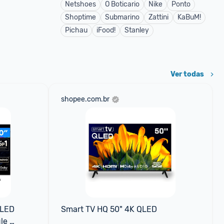
Netshoes
O Boticario
Nike
Ponto
Shoptime
Submarino
Zattini
KaBuM!
Pichau
iFood!
Stanley
Ver todas
shopee.com.br
LED 
Smart TV HQ 50" 4K QLED
e 