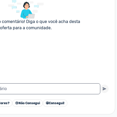
o comentário! Diga o que você acha desta 
oferta para a comunidade.
ário
ores?
😢
Não Consegui
🤩
Consegui!
Cancelar