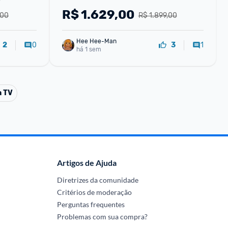
R$
1.629,00
,00
R$ 1.899,00
Hee Hee-Man
0
1
2
3
há 1 sem
a TV
Artigos de Ajuda
Diretrizes da comunidade
Critérios de moderação
Perguntas frequentes
Problemas com sua compra?