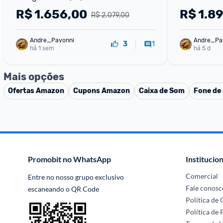
R$
1.656,00
R$
1.8
R$ 2.079,00
Andre_Pavonni
Andre_Pa
1
3
há 1 sem
há 5 d
Mais opções
Ofertas
Amazon
Cupons
Amazon
Caixa de Som
Fone de
Promobit no WhatsApp
Institucion
Comercial
Entre no nosso grupo exclusivo 
Fale conosc
escaneando o QR Code
Política de
Política de 