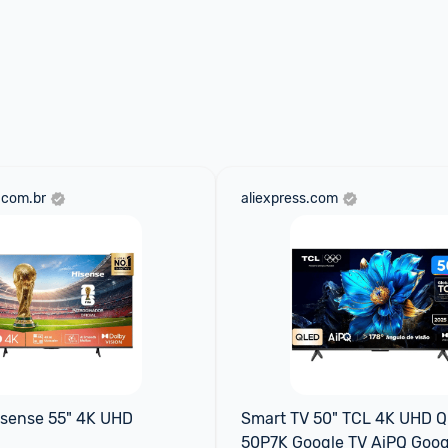
.com.br
aliexpress.com
isense 55" 4K UHD
Smart TV 50" TCL 4K UHD Q
50P7K Google TV AiPQ Googl