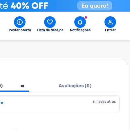
Postar oferta
Lista de desejos
Notificações
Entrar
0
)
Avaliações (
0
)
3 meses atrás
re