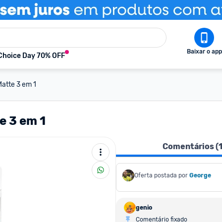
Baixar o app
Choice Day 70% OFF
Matte 3 em 1
e 3 em 1
Comentários (
Oferta postada por
George
genio
Comentário fixado