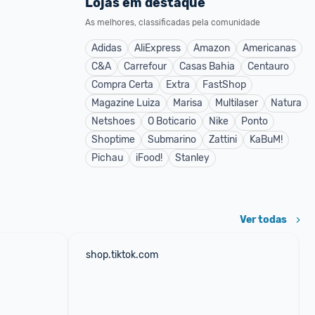
Lojas em destaque
As melhores, classificadas pela comunidade
Adidas
AliExpress
Amazon
Americanas
C&A
Carrefour
Casas Bahia
Centauro
Compra Certa
Extra
FastShop
Magazine Luiza
Marisa
Multilaser
Natura
Netshoes
O Boticario
Nike
Ponto
Shoptime
Submarino
Zattini
KaBuM!
Pichau
iFood!
Stanley
Ver todas
shop.tiktok.com