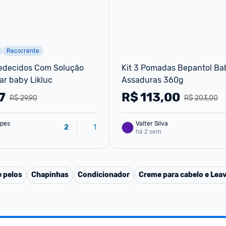
Recorrente
decidos Com Solução 
Kit 3 Pomadas Bepantol Bab
ar baby Likluc
Assaduras 360g
7
R$
113,00
R$ 29,90
R$ 203,00
pes
Valter Silva
1
2
há 2 sem
 pelos
Chapinhas
Condicionador
Creme para cabelo e Leav