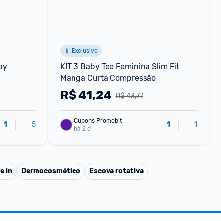
📱 Exclusivo
y 
KIT 3 Baby Tee Feminina Slim Fit 
Manga Curta Compressão
R$
41,24
R$ 43,77
Cupons Promobit
5
1
1
1
há 2 d
e in
Dermocosmético
Escova rotativa