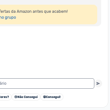
fertas da Amazon antes que acabem!

 no grupo
ário
ores?
😢
Não Consegui
🤩
Consegui!
Cancelar