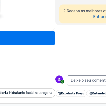
📱Receba as melhores o
Entrar
Deixe o seu coment
0
alerta
hidratante facial neutrogena
🚀
Excelente Preço
🧐
Entended