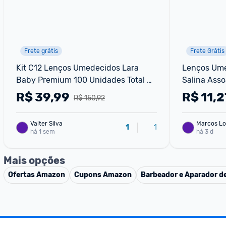
Frete grátis
Frete Grátis
Kit C12 Lenços Umedecidos Lara 
Lenços Ume
Baby Premium 100 Unidades Total 
Salina Asso
1200
R$
39,99
R$
11,2
R$ 150,92
Valter Silva
Marcos Lo
1
1
há 1 sem
há 3 d
Mais opções
Ofertas
Amazon
Cupons
Amazon
Barbeador e Aparador de