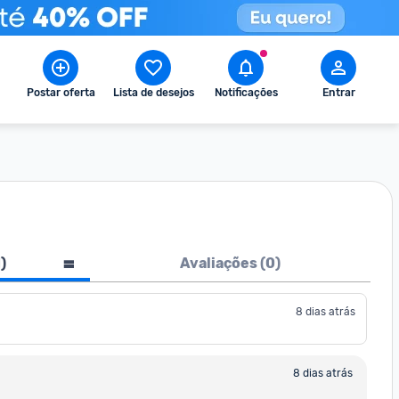
Postar oferta
Lista de desejos
Notificações
Entrar
1
)
Avaliações (
0
)
8 dias atrás
8 dias atrás