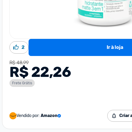
2
Ir à loja
R$ 48,99
R$ 22,26
Frete Grátis
Vendido por:
Amazon
Criar 