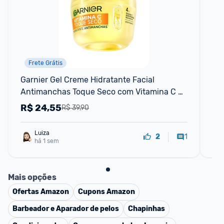
Frete Grátis
Garnier Gel Creme Hidratante Facial 
Ge
Antimanchas Toque Seco com Vitamina C 
To
Niacinamida e Ácido Hialurônico Controla
Ole
R$
24,55
R
R$ 39,90
Luiza
1
2
há 1 sem
Mais opções
Ofertas
Amazon
Cupons
Amazon
Barbeador e Aparador de pelos
Chapinhas