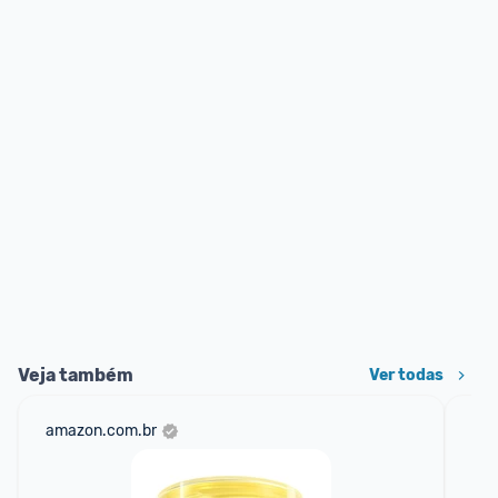
Veja também
Ver todas
amazon.com.br
mer