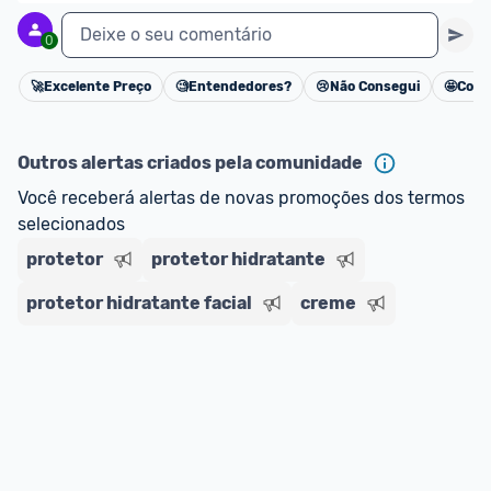
Deixe o seu comentário
0
🚀
Excelente Preço
🧐
Entendedores?
😢
Não Consegui
🤩
Cons
Cancelar
Outros alertas criados pela comunidade
Você receberá alertas de novas promoções dos termos 
selecionados
protetor
protetor hidratante
protetor hidratante facial
creme