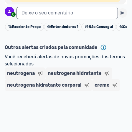
Deixe o seu comentário
0
🚀
Excelente Preço
🧐
Entendedores?
😢
Não Consegui
🤩
Cons
Cancelar
Outros alertas criados pela comunidade
Você receberá alertas de novas promoções dos termos 
selecionados
neutrogena
neutrogena hidratante
neutrogena hidratante corporal
creme