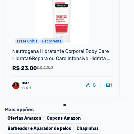
Frete Grátis
Recorrente
Neutrogena Hidratante Corporal Body Care 
Óle
Hidrata&Repara ou Care Intensive Hidrata & 
Na
Suaviza 400ml
R$
23,00
R
R$ 47,99
Clara
1
5
há 4 d
Mais opções
Ofertas
Amazon
Cupons
Amazon
Barbeador e Aparador de pelos
Chapinhas