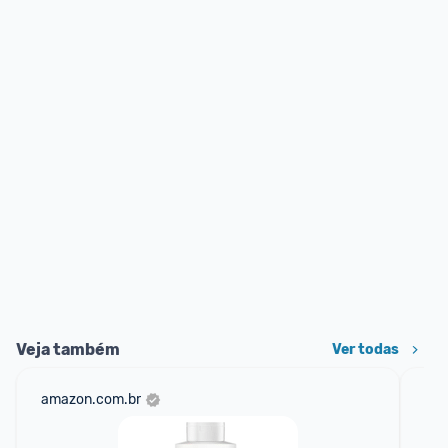
Veja também
Ver todas
amazon.com.br
mer