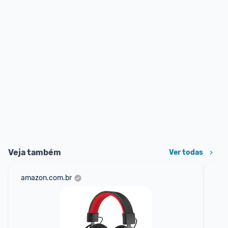
Veja também
Ver todas
amazon.com.br
mer