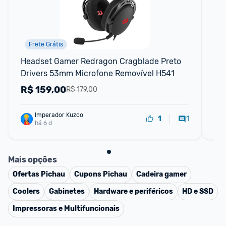
Frete Grátis
Headset Gamer Redragon Cragblade Preto 
He
Drivers 53mm Microfone Removível H541
Dr
R$
159,00
R
R$ 179,00
Imperador Kuzco
1
1
há 6 d
Mais opções
Ofertas
Pichau
Cupons
Pichau
Cadeira gamer
Coolers
Gabinetes
Hardware e periféricos
HD e SSD
Impressoras e Multifuncionais