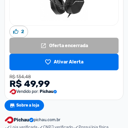
2
Oferta encerrada
Ativar Alerta
R$ 134,48
R$ 49,99
Vendido por:
Pichau
Sobre a loja
Pichau
pichau.com.br
Loja verificada
CNPJ verificado
Possui loja física