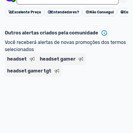
🚀
Excelente Preço
🧐
Entendedores?
😢
Não Consegui
🤩
Cons
Cancelar
Outros alertas criados pela comunidade
Você receberá alertas de novas promoções dos termos 
selecionados
headset
headset gamer
headset gamer tgt