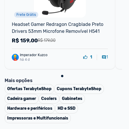
Frete Grátis
Headset Gamer Redragon Cragblade Preto 
Q8
Drivers 53mm Microfone Removível H541
R$
159,00
R
R$ 179,00
Imperador Kuzco
1
1
há 4 d
Mais opções
Ofertas
TerabyteShop
Cupons
TerabyteShop
Cadeira gamer
Coolers
Gabinetes
Hardware e periféricos
HD e SSD
Impressoras e Multifuncionais