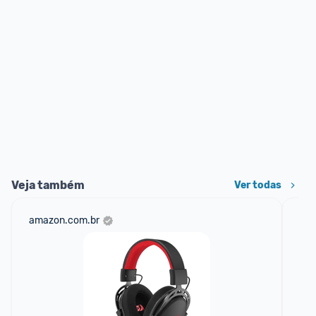
Veja também
Ver todas
amazon.com.br
sho