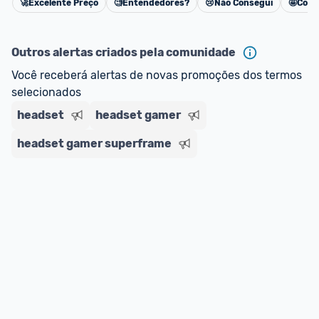
🚀
Excelente Preço
🧐
Entendedores?
😢
Não Consegui
🤩
Cons
Cancelar
Outros alertas criados pela comunidade
Você receberá alertas de novas promoções dos termos 
selecionados
headset
headset gamer
headset gamer superframe