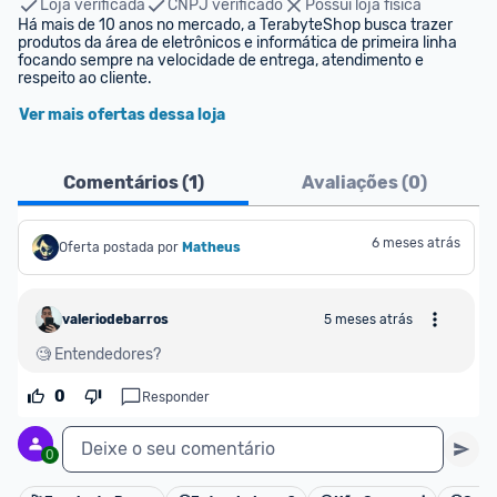
Loja verificada
CNPJ verificado
Possui loja física
Há mais de 10 anos no mercado, a TerabyteShop busca trazer 
produtos da área de eletrônicos e informática de primeira linha 
focando sempre na velocidade de entrega, atendimento e 
respeito ao cliente.
Ver mais ofertas dessa loja
Comentários (
1
)
Avaliações (
0
)
6 meses atrás
Oferta postada por
Matheus
valeriodebarros
5 meses atrás
🧐 Entendedores?
0
Responder
Deixe o seu comentário
0