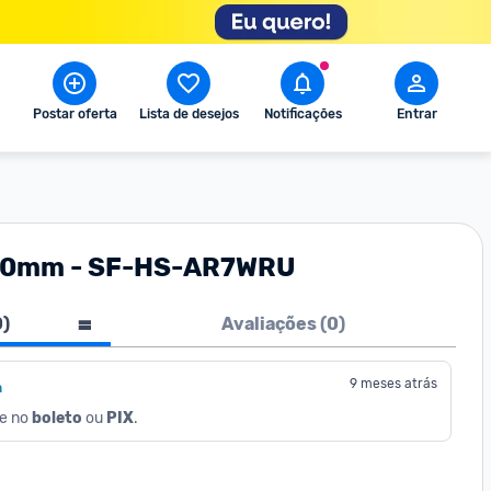
Postar oferta
Lista de desejos
Notificações
Entrar
e 50mm - SF-HS-AR7WRU
0
)
Avaliações (
0
)
9 meses atrás
a
e no 
boleto
 ou 
PIX
.