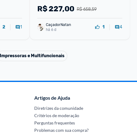
R$
227,00
R$ 658,59
CaçadorNatan
1
4
2
1
há 6 d
Impressoras e Multifuncionais
Artigos de Ajuda
Diretrizes da comunidade
Critérios de moderação
Perguntas frequentes
Problemas com sua compra?