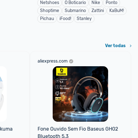
Netshoes
O Boticario
Nike
Ponto
Shoptime
Submarino
Zattini
KaBuM!
Pichau
iFood!
Stanley
Ver todas
aliexpress.com
kuma 
Fone Ouvido Sem Fio Baseus GH02 
Bluetooth 5.3