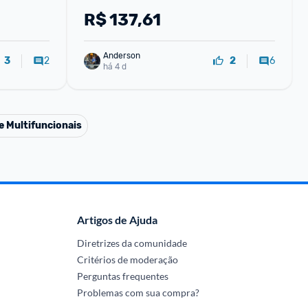
R$
137,61
Anderson
2
6
3
2
há 4 d
e Multifuncionais
Artigos de Ajuda
Diretrizes da comunidade
Critérios de moderação
Perguntas frequentes
Problemas com sua compra?