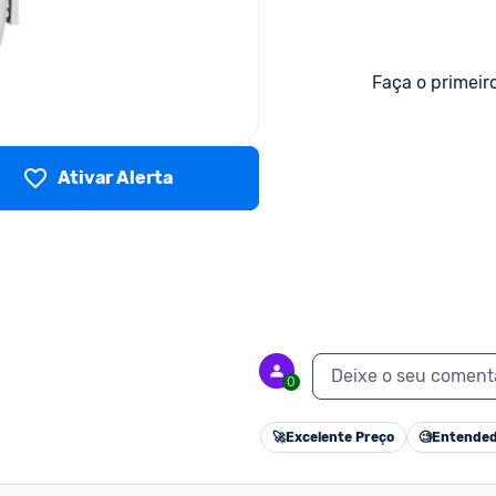
Faça o primeir
Ativar Alerta
Deixe o seu coment
0
🚀
Excelente Preço
🧐
Entended