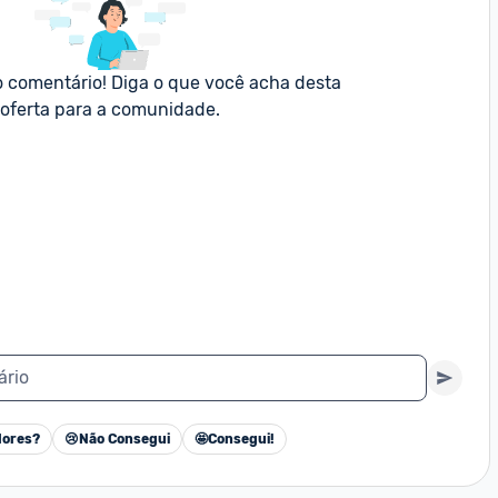
o comentário! Diga o que você acha desta 
oferta para a comunidade.
ário
ores?
😢
Não Consegui
🤩
Consegui!
Cancelar