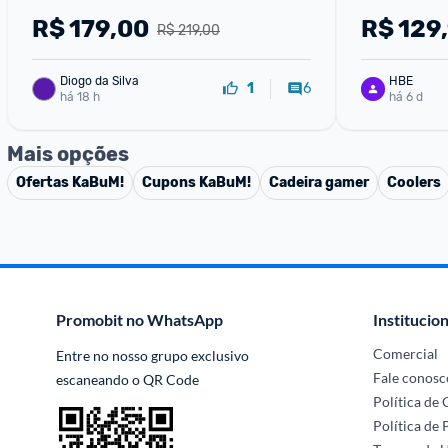
R$
179,00
R$
129
R$ 219,00
Diogo da Silva
HBE
6
1
há 18 h
há 6 d
Mais opções
Ofertas
KaBuM!
Cupons
KaBuM!
Cadeira gamer
Coolers
Promobit no WhatsApp
Institucion
Comercial
Entre no nosso grupo exclusivo 
Fale conosc
escaneando o QR Code
Política de
Política de 