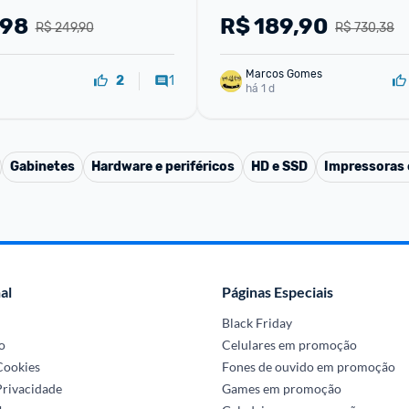
,98
R$
189,90
R$ 249,90
R$ 730,38
Marcos Gomes
1
2
há 1 d
Gabinetes
Hardware e periféricos
HD e SSD
Impressoras 
al
Páginas Especiais
Black Friday
o
Celulares em promoção
 Cookies
Fones de ouvido em promoção
Privacidade
Games em promoção