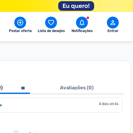
Postar oferta
Lista de desejos
Notificações
Entrar
0
)
Avaliações (
0
)
4 dias atrás
a