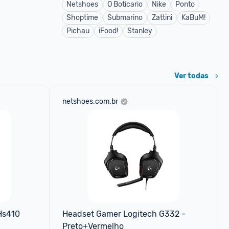
Netshoes
O Boticario
Nike
Ponto
Shoptime
Submarino
Zattini
KaBuM!
Pichau
iFood!
Stanley
Ver todas
netshoes.com.br
Hs410 
Headset Gamer Logitech G332 - 
Preto+Vermelho