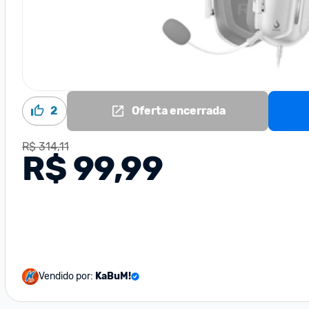
2
Oferta encerrada
R$ 314,11
R$ 99,99
Vendido por:
KaBuM!