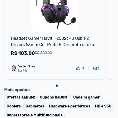
Headset Gamer Havit H2002c+u Usb P2 
Fo
Drivers 53mm Cor Preto E Cor preto e roxo
Jo
Bl
R$
183,00
R
R$ 309,00
Valter Silva
1
1
há 7 h
Mais opções
Ofertas
KaBuM!
Cupons
KaBuM!
Cadeira gamer
Coolers
Gabinetes
Hardware e periféricos
HD e SSD
Impressoras e Multifuncionais