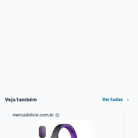
Veja também
Ver todas
mercadolivre.com.br
ali