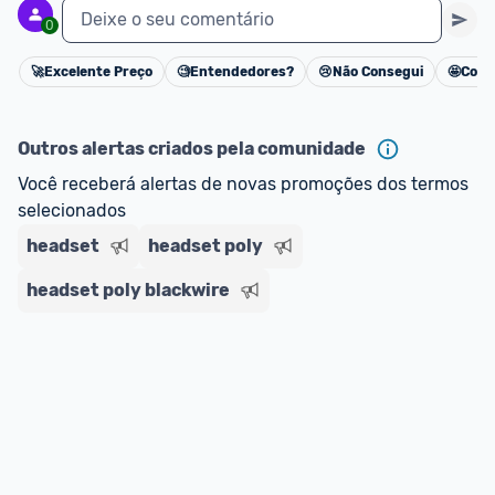
Deixe o seu comentário
0
🚀
Excelente Preço
🧐
Entendedores?
😢
Não Consegui
🤩
Cons
Cancelar
Outros alertas criados pela comunidade
Você receberá alertas de novas promoções dos termos 
selecionados
headset
headset poly
headset poly blackwire