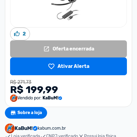
2
Oferta encerrada
Ativar Alerta
R$ 271,73
R$ 199,99
Vendido por:
KaBuM!
Sobre a loja
KaBuM!
kabum.com.br
Loja verificada
CNPJ verificado
Possui loja física