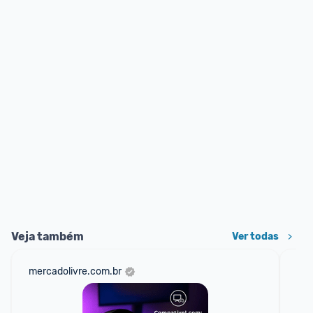
Veja também
Ver todas
mercadolivre.com.br
am