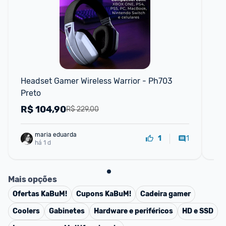
F
Headset Gamer Wireless Warrior - Ph703 
He
Preto
Sem
R$
104,90
R
R$ 229,00
maria eduarda
1
1
há 1 d
Mais opções
Ofertas
KaBuM!
Cupons
KaBuM!
Cadeira gamer
Coolers
Gabinetes
Hardware e periféricos
HD e SSD