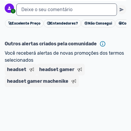
Deixe o seu comentário
0
🚀
Excelente Preço
🧐
Entendedores?
😢
Não Consegui
🤩
Cons
Cancelar
Outros alertas criados pela comunidade
Você receberá alertas de novas promoções dos termos 
selecionados
headset
headset gamer
headset gamer machenike