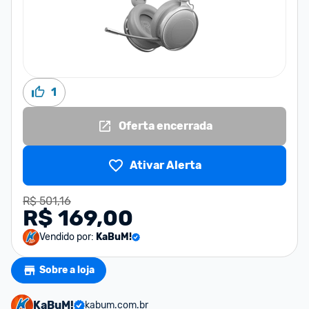
1
Oferta encerrada
Ativar Alerta
R$ 501,16
R$ 169,00
Vendido por:
KaBuM!
Sobre a loja
KaBuM!
kabum.com.br