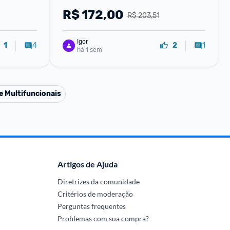
R$
172,00
R$ 203,51
Igor
4
1
1
2
há 1 sem
e Multifuncionais
Artigos de Ajuda
Diretrizes da comunidade
Critérios de moderação
Perguntas frequentes
Problemas com sua compra?