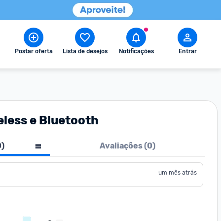
Postar oferta
Lista de desejos
Notificações
Entrar
eless e Bluetooth
0
)
Avaliações (
0
)
um mês atrás