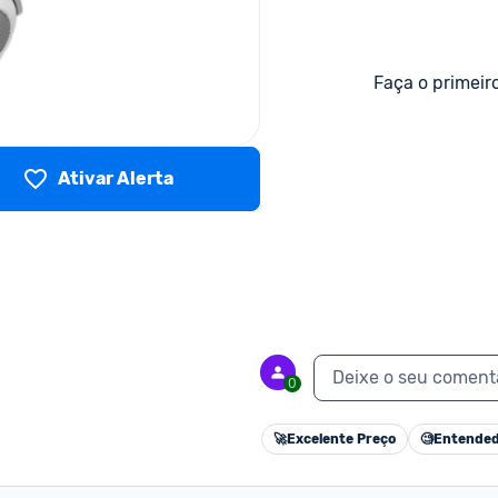
Faça o primeir
Ativar Alerta
Deixe o seu coment
0
🚀
Excelente Preço
🧐
Entended