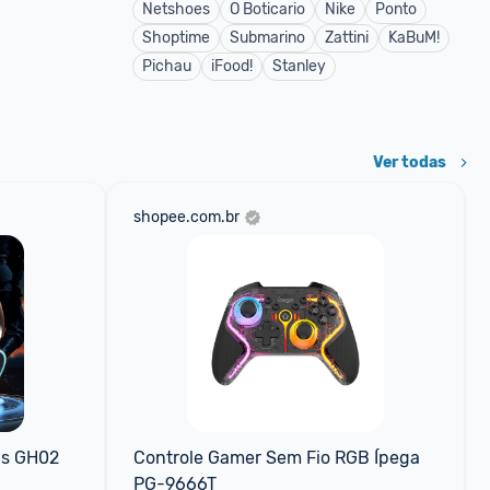
Netshoes
O Boticario
Nike
Ponto
Shoptime
Submarino
Zattini
KaBuM!
Pichau
iFood!
Stanley
Ver todas
shopee.com.br
s GH02 
Controle Gamer Sem Fio RGB Ípega 
PG-9666T