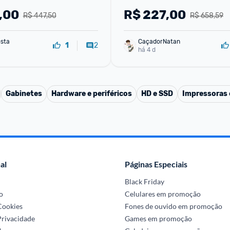
,00
R$
227,00
R$ 447,50
R$ 658,59
sta
CaçadorNatan
2
1
há 4 d
Gabinetes
Hardware e periféricos
HD e SSD
Impressoras 
al
Páginas Especiais
Black Friday
o
Celulares em promoção
 Cookies
Fones de ouvido em promoção
Privacidade
Games em promoção