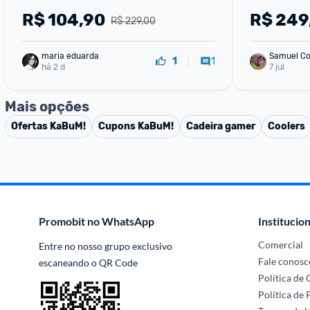
R$
104,90
R$
249
R$ 229,00
maria eduarda
Samuel Co
1
1
há 2 d
7 jul
Mais opções
Ofertas
KaBuM!
Cupons
KaBuM!
Cadeira gamer
Coolers
Promobit no WhatsApp
Institucion
Comercial
Entre no nosso grupo exclusivo 
Fale conosc
escaneando o QR Code
Política de
Política de 