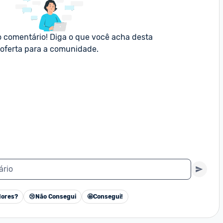
o comentário! Diga o que você acha desta 
oferta para a comunidade.
ário
ores?
😢
Não Consegui
🤩
Consegui!
Cancelar