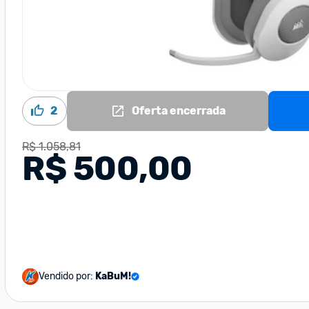
2
Oferta encerrada
R$ 1.058,81
R$ 500,00
Vendido por:
KaBuM!