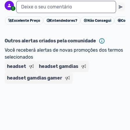
Deixe o seu comentário
0
🚀
Excelente Preço
🧐
Entendedores?
😢
Não Consegui
🤩
Cons
Cancelar
Outros alertas criados pela comunidade
Você receberá alertas de novas promoções dos termos 
selecionados
headset
headset gamdias
headset gamdias gamer