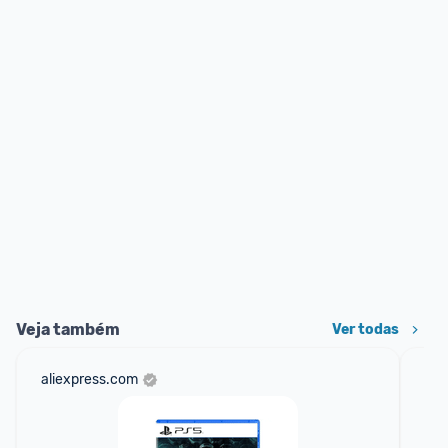
Veja também
Ver todas
aliexpress.com
am