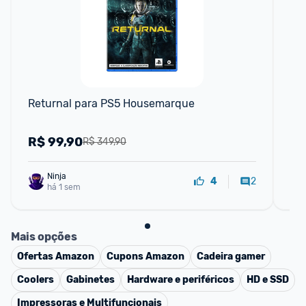
F
Returnal para PS5 Housemarque
Pl
R$
99,90
R
R$ 349,90
Ninja 
2
4
há 1 sem
Mais opções
Ofertas
Amazon
Cupons
Amazon
Cadeira gamer
Coolers
Gabinetes
Hardware e periféricos
HD e SSD
Impressoras e Multifuncionais