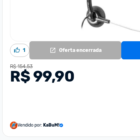
1
Oferta encerrada
R$ 154,53
R$ 99,90
Vendido por:
KaBuM!