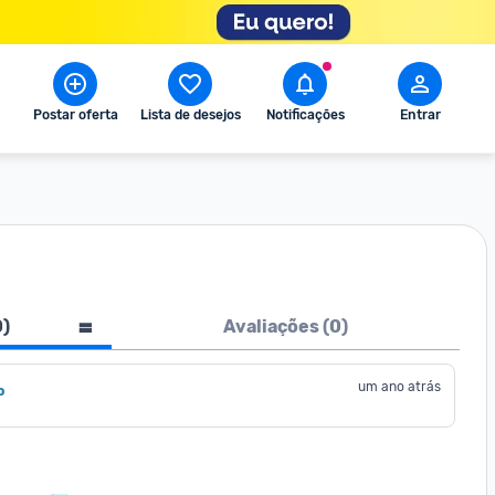
Postar oferta
Lista de desejos
Notificações
Entrar
0
)
Avaliações (
0
)
um ano atrás
o