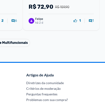
R$
72,90
R$ 159,90
Felipe
6
1
2
1
há 2 d
e Multifuncionais
Artigos de Ajuda
Diretrizes da comunidade
Critérios de moderação
Perguntas frequentes
Problemas com sua compra?