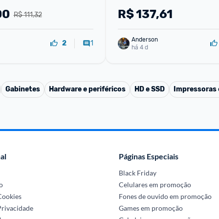
00
R$
137,61
R$ 111,32
Anderson
1
2
há 4 d
Gabinetes
Hardware e periféricos
HD e SSD
Impressoras 
al
Páginas Especiais
Black Friday
o
Celulares em promoção
 Cookies
Fones de ouvido em promoção
Privacidade
Games em promoção