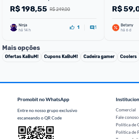
Adaptador P2 para PC Microfone 
R$
198,55
R$
59,
R$ 249,00
Destacável PretoRoxo
Ninja 
Betany
1
1
há 14 h
há 6 d
Mais opções
Ofertas
KaBuM!
Cupons
KaBuM!
Cadeira gamer
Coolers
Promobit no WhatsApp
Institucion
Comercial
Entre no nosso grupo exclusivo 
Fale conosc
escaneando o QR Code
Política de
Política de 