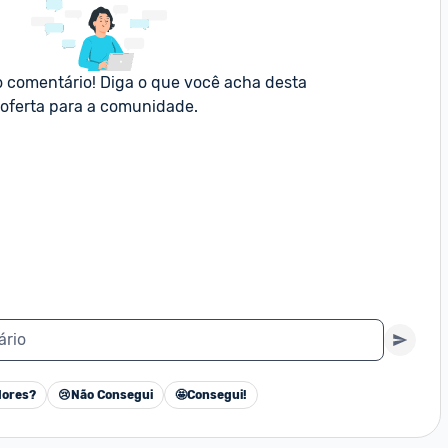
o comentário! Diga o que você acha desta 
oferta para a comunidade.
ário
ores?
😢
Não Consegui
🤩
Consegui!
Cancelar