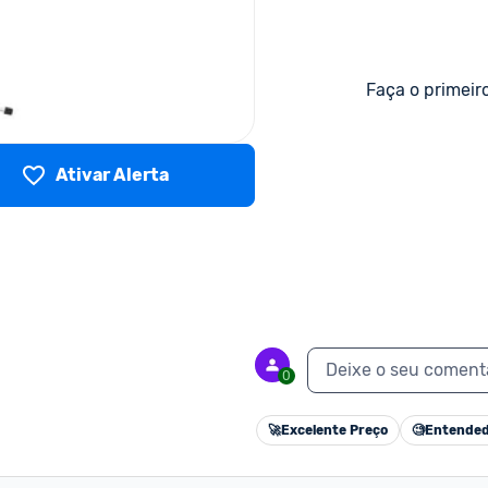
Faça o primeir
Ativar Alerta
Deixe o seu coment
0
🚀
Excelente Preço
🧐
Entended