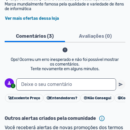
Marca mundialmente famosa pela qualidade e variedade de itens 
de informática
Ver mais ofertas dessa loja
Comentários (
3
)
Avaliações (
0
)
Ops! Ocorreu um erro inesperado e não foi possível mostrar 
os comentários. 

Tente novamente em alguns minutos.
Deixe o seu comentário
0
🚀
Excelente Preço
🧐
Entendedores?
😢
Não Consegui
🤩
Cons
Cancelar
Outros alertas criados pela comunidade
Você receberá alertas de novas promoções dos termos 