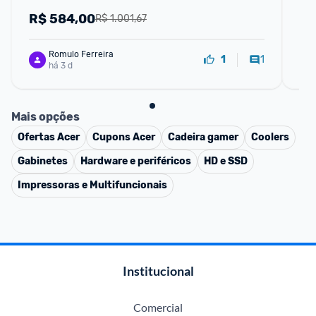
R$
584,00
R
R$ 1.001,67
Romulo Ferreira
1
1
há 3 d
Mais opções
Ofertas
Acer
Cupons
Acer
Cadeira gamer
Coolers
Gabinetes
Hardware e periféricos
HD e SSD
Impressoras e Multifuncionais
Institucional
Comercial