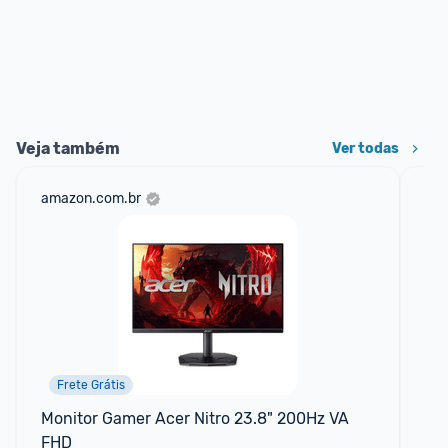
Veja também
Ver todas
amazon.com.br
mer
Frete Grátis
P
Monitor Gamer Acer Nitro 23.8" 200Hz VA 
Mon
FHD
Hd