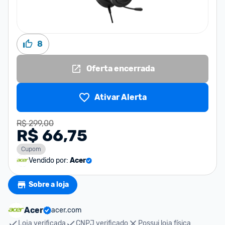
8
Oferta encerrada
Ativar Alerta
R$ 299,00
R$ 66,75
Cupom
Vendido por:
Acer
Sobre a loja
Acer
acer.com
Loja verificada
CNPJ verificado
Possui loja física