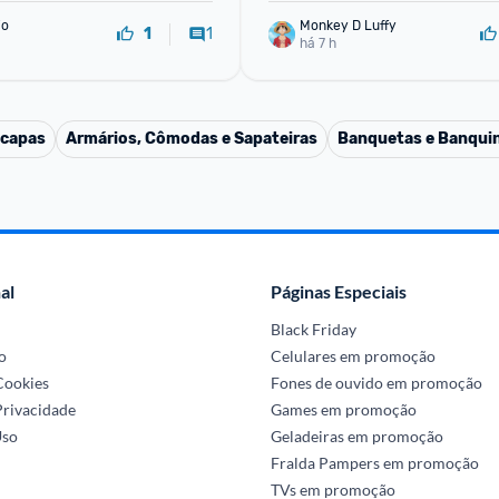
io
Monkey D Luffy
1
1
há 7 h
 capas
Armários, Cômodas e Sapateiras
Banquetas e Banqui
al
Páginas Especiais
Black Friday
o
Celulares em promoção
 Cookies
Fones de ouvido em promoção
Privacidade
Games em promoção
Uso
Geladeiras em promoção
Fralda Pampers em promoção
TVs em promoção