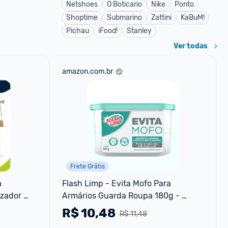
Netshoes
O Boticario
Nike
Ponto
Shoptime
Submarino
Zattini
KaBuM!
Pichau
iFood!
Stanley
Ver todas
amazon.com.br
Frete Grátis
 
Flash Limp - Evita Mofo Para 
zador 
Armários Guarda Roupa 180g - 
l 
Amo1881
R$
10,48
R$ 11,48
pa