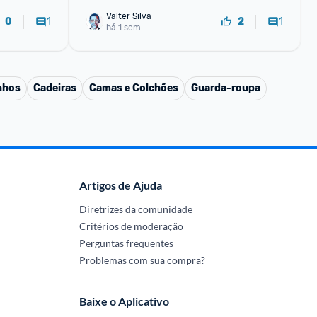
Valter Silva
1
1
0
2
há 1 sem
nhos
Cadeiras
Camas e Colchões
Guarda-roupa
Artigos de Ajuda
Diretrizes da comunidade
Critérios de moderação
Perguntas frequentes
Problemas com sua compra?
Baixe o Aplicativo