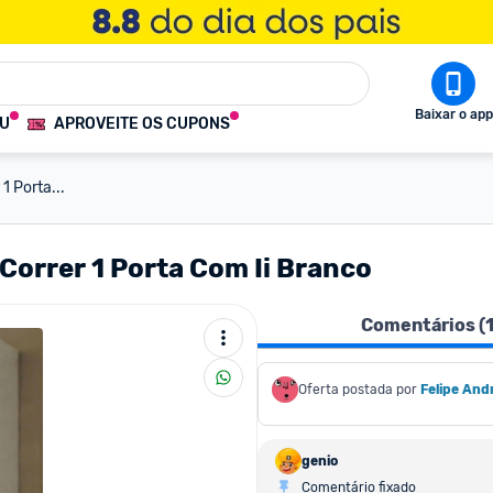
Baixar o app
OU
APROVEITE OS CUPONS
1 Porta...
Correr 1 Porta Com Ii Branco
Comentários (
Oferta postada por
Felipe And
genio
Comentário fixado