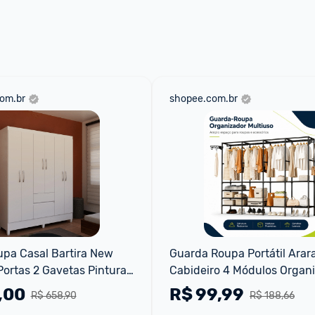
 através do 
Fale com o Promobit.
om.br
shopee.com.br
pa Casal Bartira New 
Guarda Roupa Portátil Arara
ortas 2 Gavetas Pintura 
Cabideiro 4 Módulos Organi
o
Multiuso Closet Desmontáve
,00
R$
99,99
R$ 658,90
R$ 188,66
Roupeiro Aço Reforçado Sa