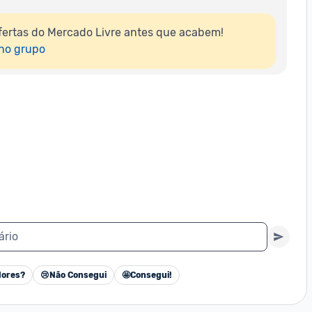
ertas do Mercado Livre antes que acabem!

 no grupo
ário
ores?
😢
Não Consegui
🤩
Consegui!
Cancelar