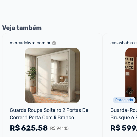
nossos Admins marcando 
@admin
 em um comentário ou
Veja também
mercadolivre.com.br
casasbahia.c
Parcelado
Guarda Roupa Solteiro 2 Portas De 
Guarda-Rou
Correr 1 Porta Com Ii Branco
Brusque 6 P
UV - Branc
R$
625,58
R$
599
R$ 941,15