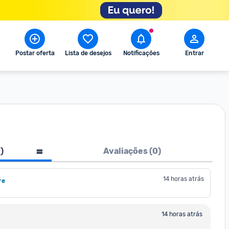
Postar oferta
Lista de desejos
Notificações
Entrar
1
)
Avaliações (
0
)
14 horas atrás
re
14 horas atrás