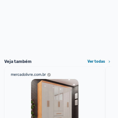
Veja também
Ver todas
mercadolivre.com.br
cas