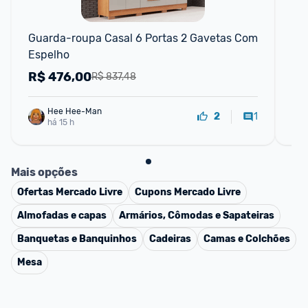
Guarda-roupa Casal 6 Portas 2 Gavetas Com 
Gua
Espelho
de
R$
476,00
R
R$ 837,48
Hee Hee-Man
1
2
há 15 h
Mais opções
Ofertas
Mercado Livre
Cupons
Mercado Livre
Almofadas e capas
Armários, Cômodas e Sapateiras
Banquetas e Banquinhos
Cadeiras
Camas e Colchões
Mesa