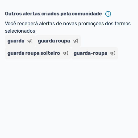
ou MercadoLíder Platinum.
Outros alertas criados pela comunidade
E lembre-se:
 você sempre pode contar ajuda da 
Você receberá alertas de novas promoções dos termos 
comunidade para tirar dúvidas ou acionar os 
selecionados
nossos Admins marcando 
@admin
 em um 
comentário ou através do 
Fale com o Promobit.
guarda
guarda roupa
guarda roupa solteiro
guarda-roupa