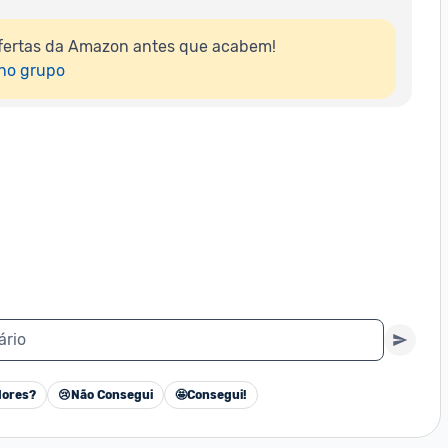
fertas da Amazon antes que acabem!

 no grupo
ário
ores?
😢
Não Consegui
🤩
Consegui!
Cancelar