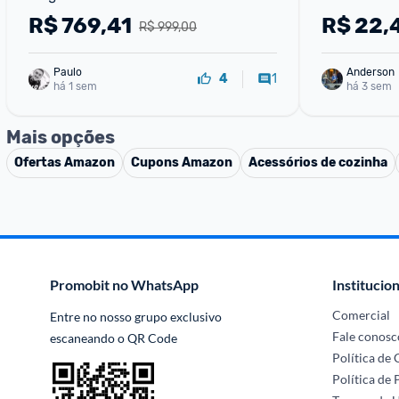
R$
769,41
R$
22,
R$ 999,00
Paulo
Anderson
1
4
há 1 sem
há 3 sem
Mais opções
Ofertas
Amazon
Cupons
Amazon
Acessórios de cozinha
Promobit no WhatsApp
Institucion
Comercial
Entre no nosso grupo exclusivo 
Fale conosc
escaneando o QR Code
Política de
Política de 