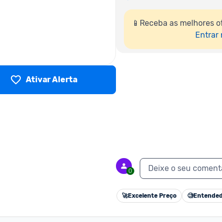
📱Receba as melhores o
Entrar
Ativar Alerta
Deixe o seu coment
0
🚀
Excelente Preço
🧐
Entended