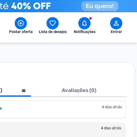
Postar oferta
Lista de desejos
Notificações
Entrar
1
)
Avaliações (
0
)
4 dias atrás
a
4 dias atrás