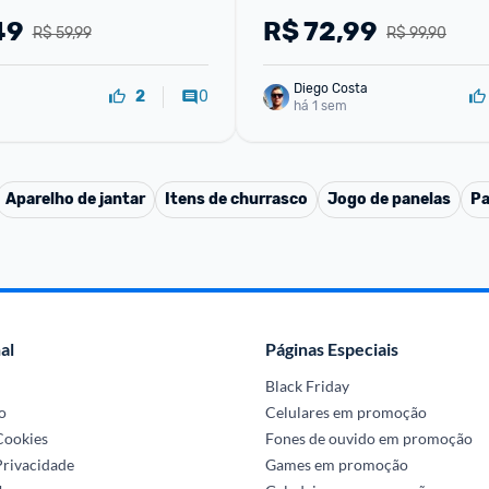
49
R$
72,99
R$ 59,99
R$ 99,90
Diego Costa
0
2
há 1 sem
Aparelho de jantar
Itens de churrasco
Jogo de panelas
Pa
al
Páginas Especiais
Black Friday
o
Celulares em promoção
 Cookies
Fones de ouvido em promoção
Privacidade
Games em promoção