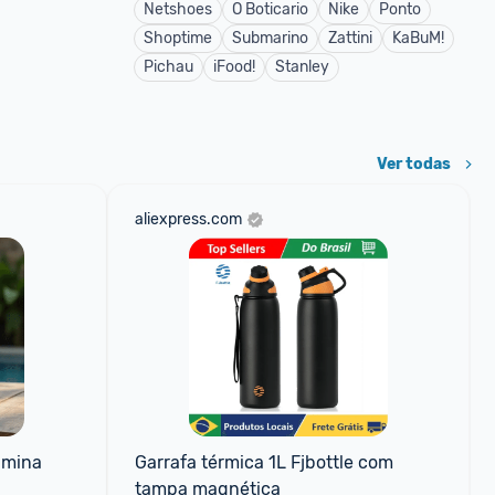
Netshoes
O Boticario
Nike
Ponto
Shoptime
Submarino
Zattini
KaBuM!
Pichau
iFood!
Stanley
Ver todas
aliexpress.com
mina 
Garrafa térmica 1L Fjbottle com 
tampa magnética