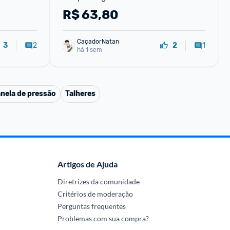
R$
63,80
CaçadorNatan
2
1
3
2
há 1 sem
nela de pressão
Talheres
Artigos de Ajuda
Diretrizes da comunidade
Critérios de moderação
Perguntas frequentes
Problemas com sua compra?