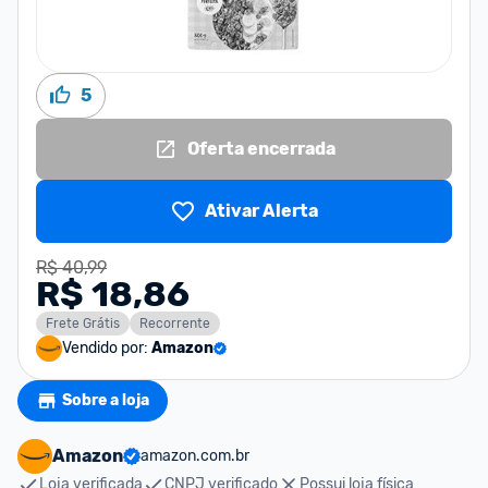
5
Oferta encerrada
Ativar Alerta
R$ 40,99
R$ 18,86
Frete Grátis
Recorrente
Vendido por:
Amazon
Sobre a loja
Amazon
amazon.com.br
Loja verificada
CNPJ verificado
Possui loja física