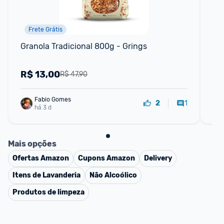
Frete Grátis
Granola Tradicional 800g - Grings
Ave
R$
13,00
R
R$ 47,90
Fabio Gomes
1
2
há 3 d
Mais opções
Ofertas
Amazon
Cupons
Amazon
Delivery
Itens de Lavanderia
Não Alcoólico
Produtos de limpeza