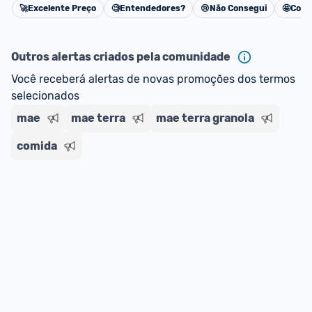
🚀
Excelente Preço
🧐
Entendedores?
😢
Não Consegui
🤩
Cons
Cancelar
Outros alertas criados pela comunidade
Você receberá alertas de novas promoções dos termos 
selecionados
mae
mae terra
mae terra granola
comida