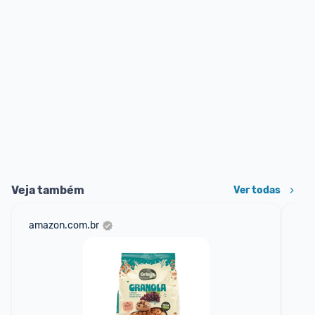
Veja também
Ver todas
amazon.com.br
sho