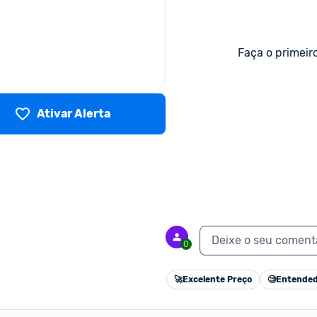
Faça o primeir
Ativar Alerta
Deixe o seu coment
0
🚀
Excelente Preço
🧐
Entended