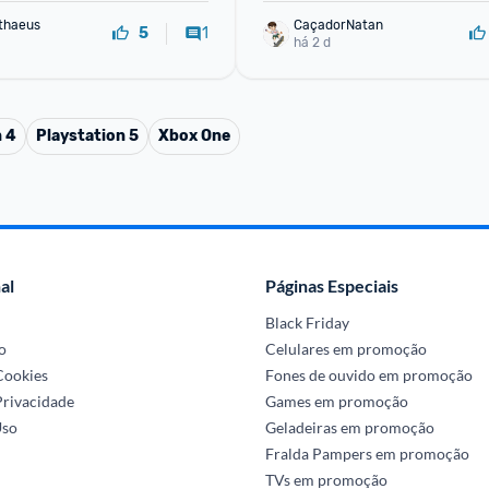
David Matthaeus 
CaçadorNatan
1
5
há 2 d
n 4
Playstation 5
Xbox One
al
Páginas Especiais
Black Friday
o
Celulares em promoção
 Cookies
Fones de ouvido em promoção
Privacidade
Games em promoção
Uso
Geladeiras em promoção
Fralda Pampers em promoção
TVs em promoção