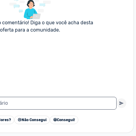
o comentário! Diga o que você acha desta 
oferta para a comunidade.
ário
ores?
😢
Não Consegui
🤩
Consegui!
Cancelar