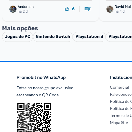
Anderson
0
6
há 2 d
há 4 d
Mais opções
Jogos de PC
Nintendo Switch
Playstation 3
Playstatio
Promobit no WhatsApp
Institucion
Comercial
Entre no nosso grupo exclusivo 
Fale conosc
escaneando o QR Code
Política de
Política de 
Termos de 
Mapa Site