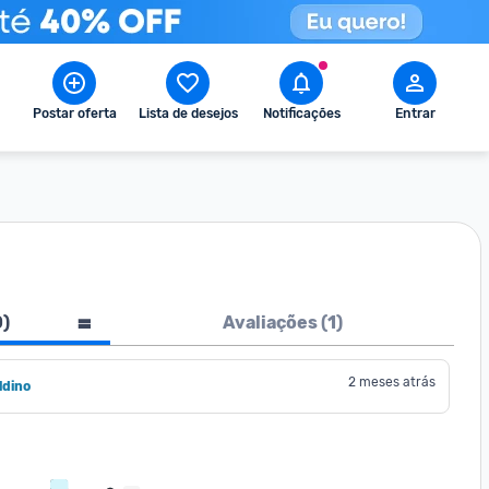
Postar oferta
Lista de desejos
Notificações
Entrar
0
)
Avaliações (
1
)
2 meses atrás
ldino