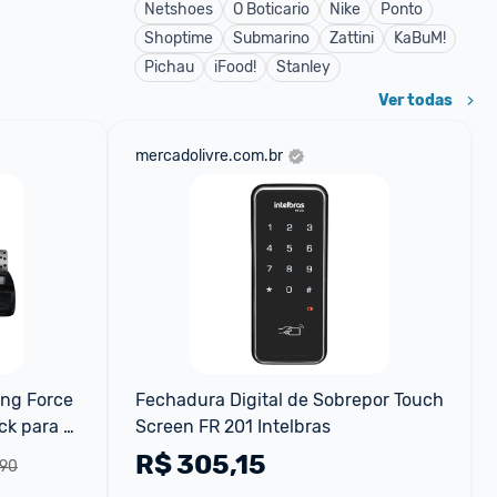
Netshoes
O Boticario
Nike
Ponto
Shoptime
Submarino
Zattini
KaBuM!
Pichau
iFood!
Stanley
Ver todas
mercadolivre.com.br
ng Force 
Fechadura Digital de Sobrepor Touch 
k para 
Screen FR 201 Intelbras
PC Mac
R$
305,15
,90