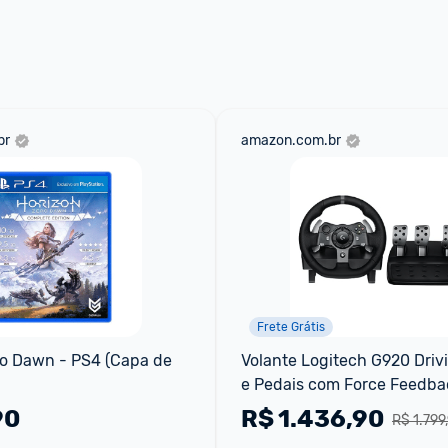
br
amazon.com.br
Frete Grátis
o Dawn - PS4 (Capa de 
Volante Logitech G920 Drivi
e Pedais com Force Feedbac
Xbox Series X|S Xbox One 
90
R$
1.436,90
R$ 1.799