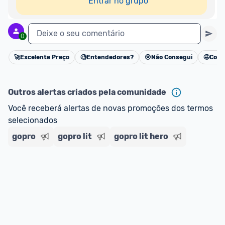
Entrar no grupo
Deixe o seu comentário
0
🚀
Excelente Preço
🧐
Entendedores?
😢
Não Consegui
🤩
Cons
Cancelar
Outros alertas criados pela comunidade
Você receberá alertas de novas promoções dos termos 
selecionados
gopro
gopro lit
gopro lit hero