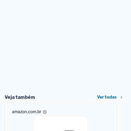
Veja também
Ver todas
amazon.com.br
am