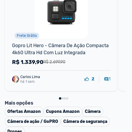
Frete Grátis
F
Gopro Lit Hero - Câmera De Ação Compacta 
Go
4k60 Ultra Hd Com Luz Integrada
Co
R$
1.339,90
R
R$ 2.699,90
Carlos Lima
1
2
há 1 sem
Mais opções
Ofertas
Amazon
Cupons
Amazon
Câmera
Câmera de ação / GoPRO
Câmera de segurança
Drones