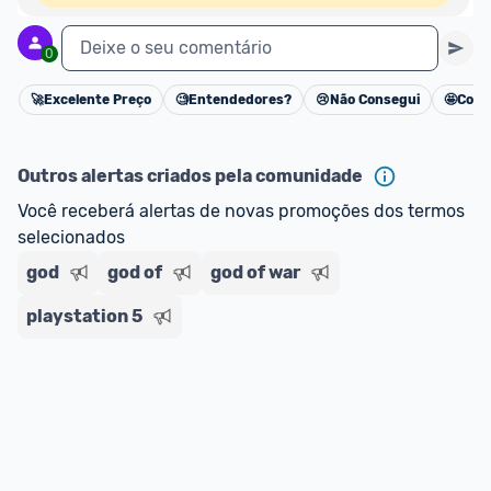
Deixe o seu comentário
0
🚀
Excelente Preço
🧐
Entendedores?
😢
Não Consegui
🤩
Cons
Cancelar
Outros alertas criados pela comunidade
Você receberá alertas de novas promoções dos termos 
selecionados
god
god of
god of war
playstation 5