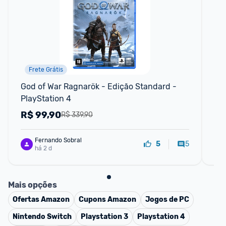
Frete Grátis
God of War Ragnarök - Edição Standard - 
Jo
PlayStation 4
PS
R$
99,90
R
R$ 339,90
Fernando Sobral
5
5
há 2 d
Mais opções
Ofertas
Amazon
Cupons
Amazon
Jogos de PC
Nintendo Switch
Playstation 3
Playstation 4