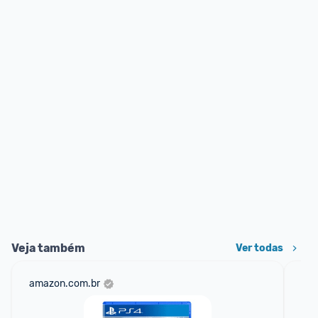
Veja também
Ver todas
amazon.com.br
sho