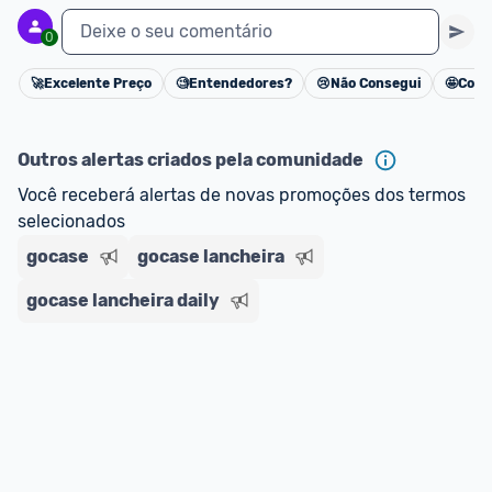
Deixe o seu comentário
0
🚀
Excelente Preço
🧐
Entendedores?
😢
Não Consegui
🤩
Cons
Cancelar
Outros alertas criados pela comunidade
Você receberá alertas de novas promoções dos termos 
selecionados
gocase
gocase lancheira
gocase lancheira daily