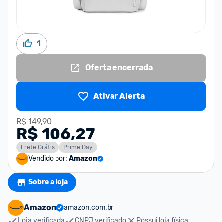
1
Oferta encerrada
Ativar Alerta
R$ 149,90
R$ 106,27
Frete Grátis
Prime Day
Vendido por:
Amazon
Sobre a loja
Amazon
amazon.com.br
Loja verificada
CNPJ verificado
Possui loja física