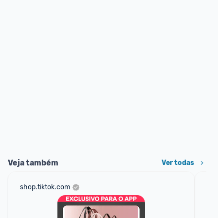
Veja também
Ver todas
shop.tiktok.com
net