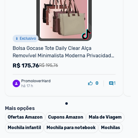
📱 Exclusivo
Bolsa Gocase Tote Daily Clear Alça 
Tên
Removível Minimalista Moderna Privacidade 
Conforto
R$
175,76
R
R$ 195,76
PromoloverHard
1
0
há 17 h
Mais opções
Ofertas
Amazon
Cupons
Amazon
Mala de Viagem
Mochila infantil
Mochila para notebook
Mochilas