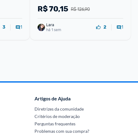
R$
70,15
R$ 126,90
Lara
1
1
3
2
há 1 sem
Artigos de Ajuda
Diretrizes da comunidade
Critérios de moderação
Perguntas frequentes
Problemas com sua compra?