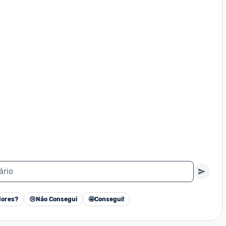
ário
ores?
😢
Não Consegui
🤩
Consegui!
Cancelar