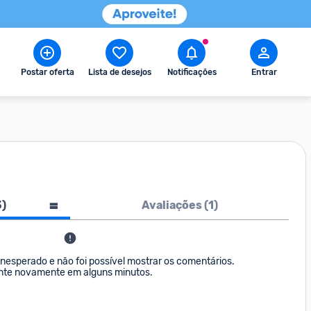
Postar oferta
Lista de desejos
Notificações
Entrar
3
)
Avaliações (
1
)
nesperado e não foi possível mostrar os comentários. 

nte novamente em alguns minutos.