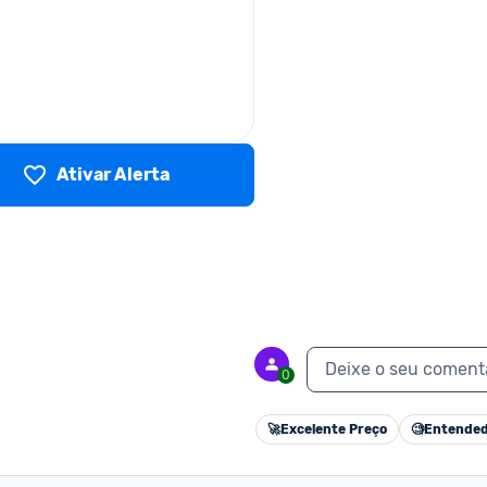
Ativar Alerta
Deixe o seu coment
0
🚀
Excelente Preço
🧐
Entended