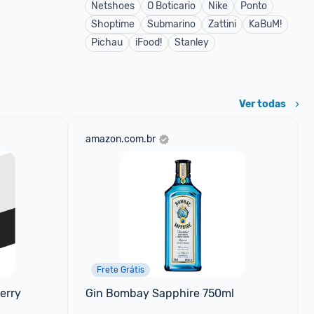
Netshoes
O Boticario
Nike
Ponto
Shoptime
Submarino
Zattini
KaBuM!
Pichau
iFood!
Stanley
Ver todas
amazon.com.br
Frete Grátis
erry 
Gin Bombay Sapphire 750ml