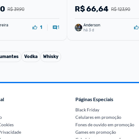
00
R$
66,64
R$ 39,90
R$ 123,90
reira
Anderson
1
1
há 3 d
pumantes
Vodka
Whisky
al
Páginas Especiais
Black Friday
o
Celulares em promoção
 Cookies
Fones de ouvido em promoção
Privacidade
Games em promoção