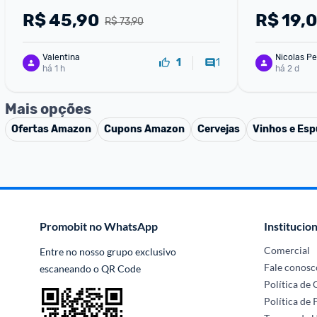
R$
45,90
R$
19,
R$ 73,90
Valentina
Nicolas Pe
1
1
há 1 h
há 2 d
Mais opções
Ofertas
Amazon
Cupons
Amazon
Cervejas
Vinhos e Es
Promobit no WhatsApp
Institucion
Comercial
Entre no nosso grupo exclusivo 
Fale conosc
escaneando o QR Code
Política de
Política de 