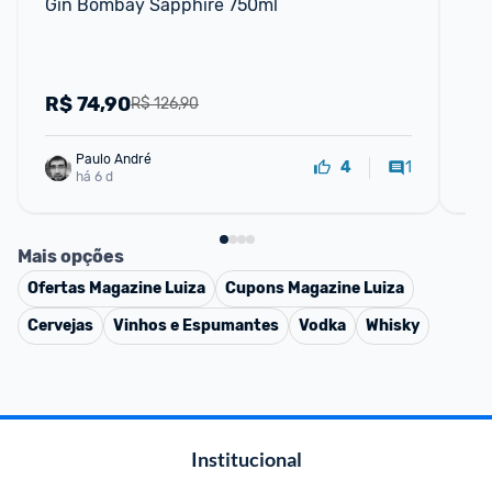
Gin Bombay Sapphire 750ml
Jo
R$
74,90
R
R$ 126,90
Paulo André
1
4
há 6 d
Mais opções
Ofertas
Magazine Luiza
Cupons
Magazine Luiza
Cervejas
Vinhos e Espumantes
Vodka
Whisky
Institucional