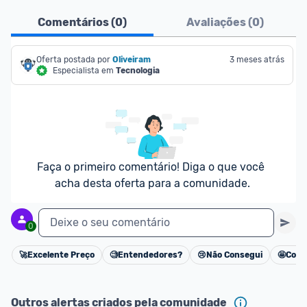
Pensando em comprar com 
MagaluPay
? Atente-
Comentários (
0
)
Avaliações (
0
)
se aos detalhes abaixo:
- É necessário ter o valor total da compra (produto 
Oferta postada por
Oliveiram
3 meses atrás
Especialista em
Tecnologia
+ frete) em forma de saldo na carteira MagaluPay;
- Caso você não tenha saldo, o desconto não será 
dado para você;
- Você pode transferir a quantia da sua conta 
bancária para o MagaluPay por PIX;
- Para parclar compras, é necessário cadastrar seu 
Faça o primeiro comentário! Diga o que você 
cartão de crédito no MagaluPay;
acha desta oferta para a comunidade.
Deixe o seu comentário
0
🚀
Excelente Preço
🧐
Entendedores?
😢
Não Consegui
🤩
Cons
Cancelar
Outros alertas criados pela comunidade