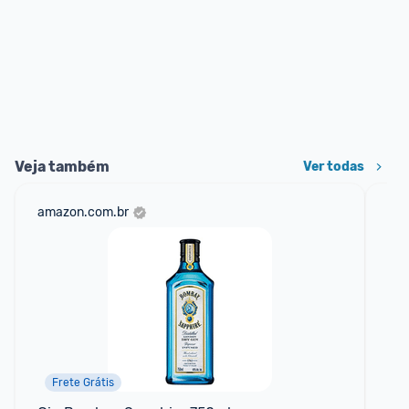
Veja também
Ver todas
amazon.com.br
mer
Frete Grátis