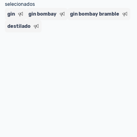
selecionados
gin
gin bombay
gin bombay bramble
destilado