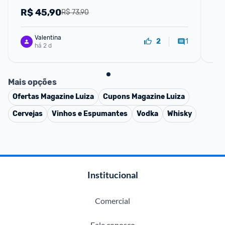
R$
45,90
R
R$ 73,90
Valentina
1
2
há 2 d
Mais opções
Ofertas
Magazine Luiza
Cupons
Magazine Luiza
Cervejas
Vinhos e Espumantes
Vodka
Whisky
Institucional
Comercial
Fale conosco