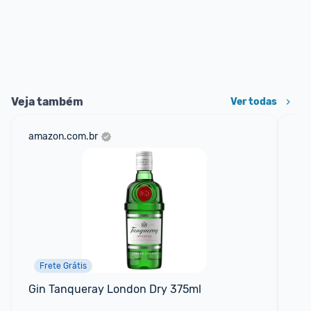
Veja também
Ver todas
amazon.com.br
mer
Frete Grátis
Gin Tanqueray London Dry 375ml
Li