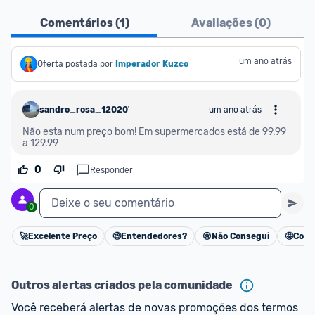
Pensando em comprar com 
MagaluPay
? Atente-
Comentários (
1
)
Avaliações (
0
)
se aos detalhes abaixo:
- É necessário ter o valor total da compra (produto 
um ano atrás
Oferta postada por
Imperador Kuzco
+ frete) em forma de saldo na carteira MagaluPay;
- Caso você não tenha saldo, o desconto não será 
sandro_rosa_1202077
um ano atrás
dado para você;
- Você pode transferir a quantia da sua conta 
Não esta num preço bom! Em supermercados está de 99.99 
a 129.99
bancária para o MagaluPay por PIX;
- Para parclar compras, é necessário cadastrar seu 
0
Responder
cartão de crédito no MagaluPay;
Deixe o seu comentário
0
🚀
Excelente Preço
🧐
Entendedores?
😢
Não Consegui
🤩
Cons
Cancelar
Outros alertas criados pela comunidade
Você receberá alertas de novas promoções dos termos 