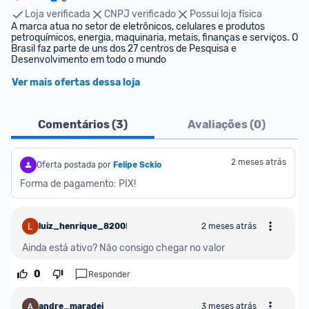
Loja verificada
CNPJ verificado
Possui loja física
A marca atua no setor de eletrônicos, celulares e produtos 
petroquímicos, energia, maquinaria, metais, finanças e serviços. O 
Brasil faz parte de uns dos 27 centros de Pesquisa e 
Desenvolvimento em todo o mundo
Ver mais ofertas dessa loja
Comentários (
3
)
Avaliações (
0
)
2 meses atrás
Oferta postada por
Felipe Sckio
Forma de pagamento: PIX!
luiz_henrique_820053
2 meses atrás
Ainda está ativo? Não consigo chegar no valor
0
Responder
andre_maradei
3 meses atrás