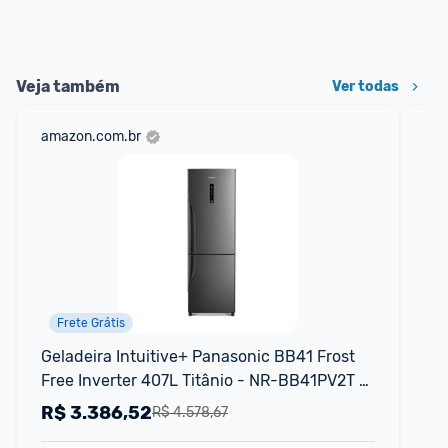
Veja também
Ver todas
amazon.com.br
cas
Frete Grátis
P
Geladeira Intuitive+ Panasonic BB41 Frost 
Gel
Free Inverter 407L Titânio - NR-BB41PV2T 
An
127V
127
R$
3.386,52
R
R$ 4.578,67