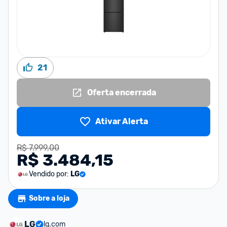
21
Oferta encerrada
Ativar Alerta
R$ 7.999,00
R$ 3.484,15
Vendido por:
LG
Sobre a loja
LG
lg.com