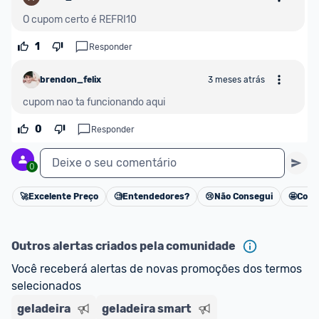
O cupom certo é REFRI10
1
Responder
brendon_felix
3 meses atrás
cupom nao ta funcionando aqui
0
Responder
Deixe o seu comentário
0
🚀
Excelente Preço
🧐
Entendedores?
😢
Não Consegui
🤩
Cons
Cancelar
Outros alertas criados pela comunidade
Você receberá alertas de novas promoções dos termos 
selecionados
geladeira
geladeira smart