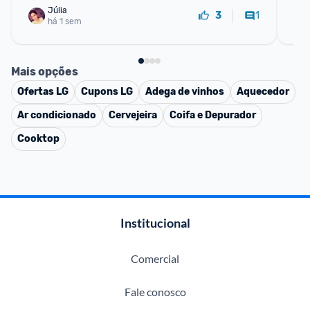
Júlia
1
3
há 1 sem
Mais opções
Ofertas
LG
Cupons
LG
Adega de vinhos
Aquecedor
Ar condicionado
Cervejeira
Coifa e Depurador
Cooktop
Institucional
Comercial
Fale conosco