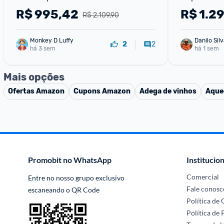
A+++ PretoCinza HQ-140RDF
A+++ Preto
R$
995,42
R$
1.2
R$ 2.109,90
Volts)
Monkey D Luffy
Danilo Sil
2
2
há 3 sem
há 1 sem
Mais opções
Ofertas
Amazon
Cupons
Amazon
Adega de vinhos
Aque
Promobit no WhatsApp
Institucion
Comercial
Entre no nosso grupo exclusivo 
Fale conosc
escaneando o QR Code
Política de
Política de 