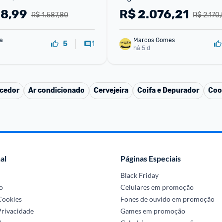
Cinza HQ-230RDFS (220, 
98,99
R$
2.076,21
R$ 1.587,80
R$ 2.170
va
Marcos Gomes
1
5
há 5 d
cedor
Ar condicionado
Cervejeira
Coifa e Depurador
Coo
al
Páginas Especiais
Black Friday
o
Celulares em promoção
 Cookies
Fones de ouvido em promoção
Privacidade
Games em promoção