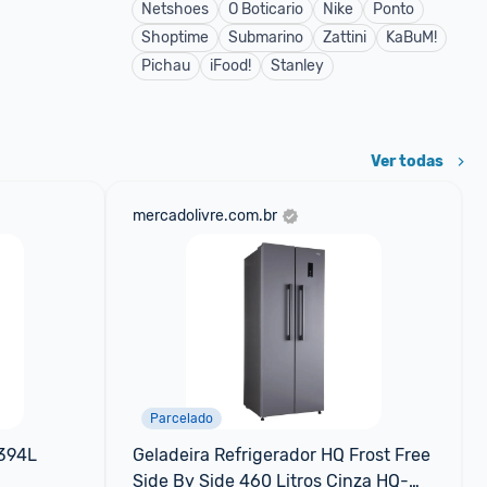
Netshoes
O Boticario
Nike
Ponto
Shoptime
Submarino
Zattini
KaBuM!
Pichau
iFood!
Stanley
Ver todas
mercadolivre.com.br
Parcelado
394L 
Geladeira Refrigerador HQ Frost Free 
Side By Side 460 Litros Cinza HQ-