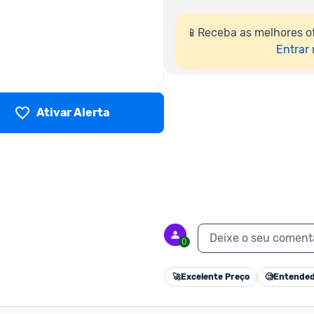
📱Receba as melhores o
Entrar
Ativar Alerta
Deixe o seu coment
0
🚀
Excelente Preço
🧐
Entended