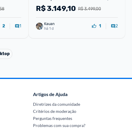
460SBSFF
R$
3.149,10
,58
R$ 3.499,00
Kauan
1
2
2
1
há 1 d
ktop
Artigos de Ajuda
Diretrizes da comunidade
Critérios de moderação
Perguntas frequentes
Problemas com sua compra?