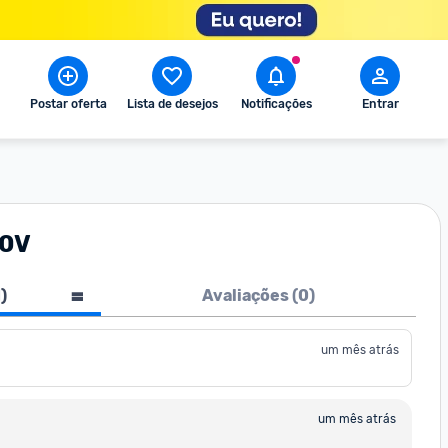
Postar oferta
Lista de desejos
Notificações
Entrar
20V
1
)
Avaliações (
0
)
um mês atrás
um mês atrás