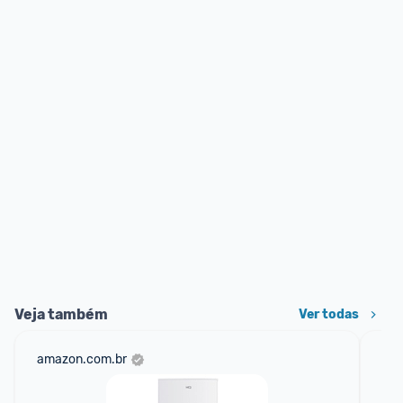
Veja também
Ver todas
amazon.com.br
sho