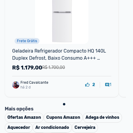
Frete Grátis
Geladeira Refrigerador Compacto HQ 140L 
Ge
Duplex Defrost, Baixo Consumo A+++ 
Du
Branco HQ-140RDF (127, Volts)
Pr
R$
1.179,00
R
R$ 1.700,00
Fred Cavalcante
1
2
há 2 d
Mais opções
Ofertas
Amazon
Cupons
Amazon
Adega de vinhos
Aquecedor
Ar condicionado
Cervejeira