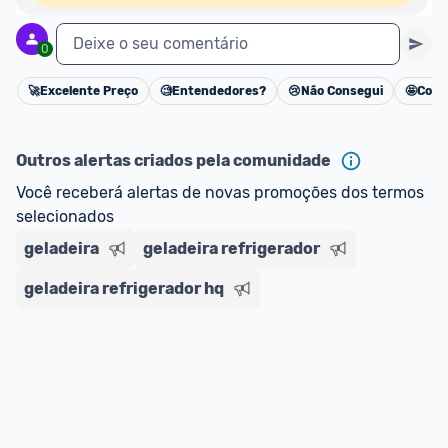
Deixe o seu comentário
0
🚀
Excelente Preço
🧐
Entendedores?
😢
Não Consegui
🤩
Cons
Cancelar
Outros alertas criados pela comunidade
Você receberá alertas de novas promoções dos termos 
selecionados
geladeira
geladeira refrigerador
geladeira refrigerador hq