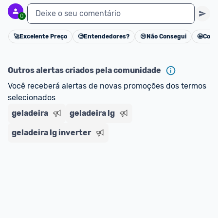
Deixe o seu comentário
0
🚀
Excelente Preço
🧐
Entendedores?
😢
Não Consegui
🤩
Cons
Cancelar
Outros alertas criados pela comunidade
Você receberá alertas de novas promoções dos termos 
selecionados
geladeira
geladeira lg
geladeira lg inverter