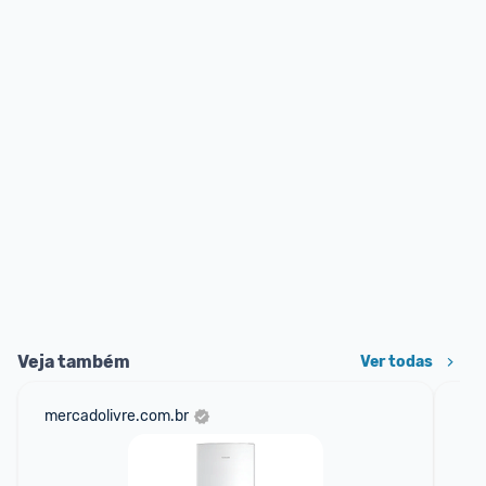
Veja também
Ver todas
mercadolivre.com.br
am