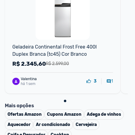
F
Geladeira Continental Frost Free 400l 
Gel
Duplex Branca (tc45) Cor Branco
Ef
Cor
R$
2.345,60
R
R$ 2.599,00
Valentina
1
3
há 1 sem
Mais opções
Ofertas
Amazon
Cupons
Amazon
Adega de vinhos
Aquecedor
Ar condicionado
Cervejeira
Coifa e Depurador
Cooktop