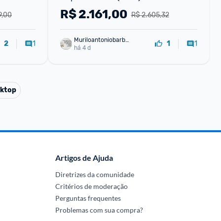
R$
2.161,00
9,00
R$ 2.605,32
Muriloantoniobarbo
1
1
2
1
sa
há 4 d
ktop
Artigos de Ajuda
Diretrizes da comunidade
Critérios de moderação
Perguntas frequentes
Problemas com sua compra?