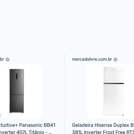
br
mercadolivre.com.br
ntuitive+ Panasonic BB41 
Geladeira Hisense Duplex B
nverter 407L Titânio - 
381L Inverter Frost Free RT