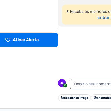
📱Receba as melhores o
Entrar
Ativar Alerta
Deixe o seu coment
0
🚀
Excelente Preço
🧐
Entended