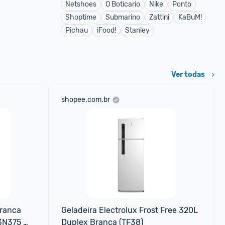
Netshoes
O Boticario
Nike
Ponto
Shoptime
Submarino
Zattini
KaBuM!
Pichau
iFood!
Stanley
Ver todas
shopee.com.br
ranca 
Geladeira Electrolux Frost Free 320L 
3N375 
Duplex Branca (TF38)