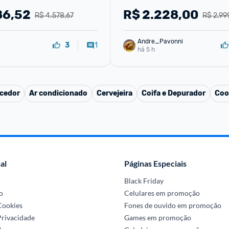
2T 127V
110V
86,52
R$
2.228,00
R$ 4.578,67
R$ 2.99
Andre_Pavonni
1
3
há 5 h
cedor
Ar condicionado
Cervejeira
Coifa e Depurador
Coo
al
Páginas Especiais
Black Friday
o
Celulares em promoção
 Cookies
Fones de ouvido em promoção
Privacidade
Games em promoção