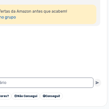
fertas da Amazon antes que acabem!

 no grupo
ário
ores?
😢
Não Consegui
🤩
Consegui!
Cancelar