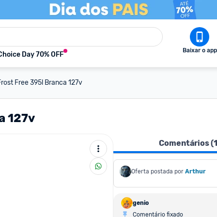
Baixar o app
Choice Day 70% OFF
Frost Free 395l Branca 127v
a 127v
Comentários (
Oferta postada por
Arthur
genio
Comentário fixado