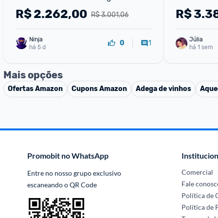
NR-BT41PD2WA 127V - 110V
NR-BB41PV
R$
2.262,00
R$
3.3
R$ 3.001,06
Ninja 
Júlia
1
0
há 5 d
há 1 sem
Mais opções
Ofertas
Amazon
Cupons
Amazon
Adega de vinhos
Aque
Promobit no WhatsApp
Institucion
Comercial
Entre no nosso grupo exclusivo 
Fale conosc
escaneando o QR Code
Política de
Política de 