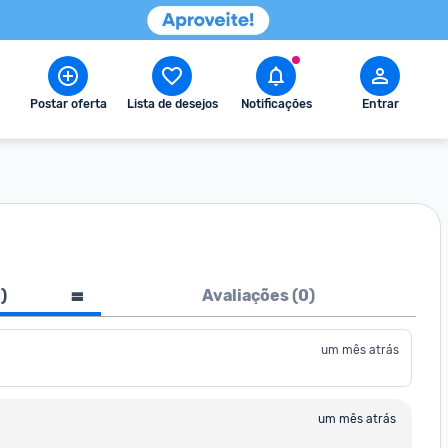
Postar oferta
Lista de desejos
Notificações
Entrar
1
)
Avaliações (
0
)
um mês atrás
um mês atrás