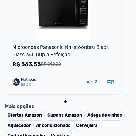
F
Microondas Panasonic Nn-st66nbru Black 
Mi
Glass 34L Dupla Refeição
Bl
R$
563,55
R
R$ 949,00
Matheus
1
2
há 3 d
Mais opções
Ofertas
Amazon
Cupons
Amazon
Adega de vinhos
Aquecedor
Ar condicionado
Cervejeira
Coifa e Depurador
Cooktop