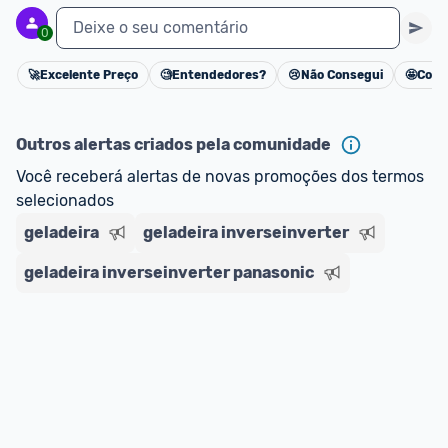
Deixe o seu comentário
0
🚀
Excelente Preço
🧐
Entendedores?
😢
Não Consegui
🤩
Cons
Cancelar
Outros alertas criados pela comunidade
Você receberá alertas de novas promoções dos termos 
selecionados
geladeira
geladeira inverseinverter
geladeira inverseinverter panasonic