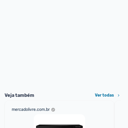
Veja também
Ver todas
mercadolivre.com.br
am