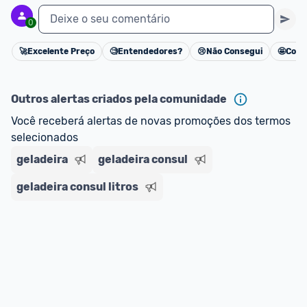
Deixe o seu comentário
0
🚀
Excelente Preço
🧐
Entendedores?
😢
Não Consegui
🤩
Cons
Cancelar
Outros alertas criados pela comunidade
Você receberá alertas de novas promoções dos termos 
selecionados
geladeira
geladeira consul
geladeira consul litros