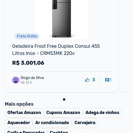
Frete Grátis
Geladeira Frost Free Duplex Consul 455 
Gel
Litros Inox - CRM53MK 220v
22
R$
3.001,06
R
Diogo da Silva
1
3
há 12 h
Mais opções
Ofertas
Amazon
Cupons
Amazon
Adega de vinhos
Aquecedor
Ar condicionado
Cervejeira
Coifa e Depurador
Cooktop