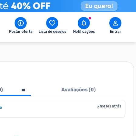
Postar oferta
Lista de desejos
Notificações
Entrar
0
)
Avaliações (
0
)
3 meses atrás
a