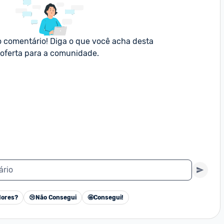
o comentário! Diga o que você acha desta 
oferta para a comunidade.
ário
ores?
😢
Não Consegui
🤩
Consegui!
Cancelar