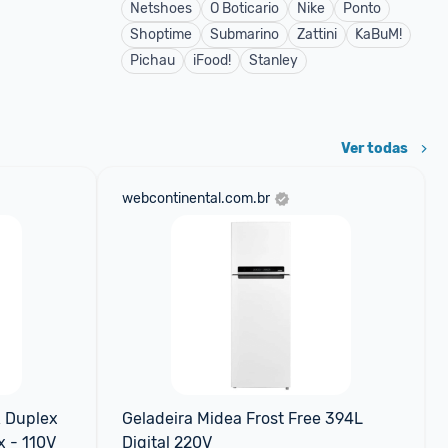
Netshoes
O Boticario
Nike
Ponto
Shoptime
Submarino
Zattini
KaBuM!
Pichau
iFood!
Stanley
Ver todas
webcontinental.com.br
 Duplex 
Geladeira Midea Frost Free 394L 
x - 110V
Digital 220V