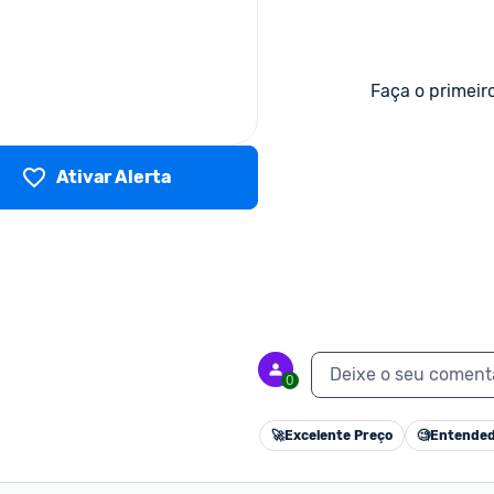
Faça o primeir
Ativar Alerta
Deixe o seu coment
0
🚀
Excelente Preço
🧐
Entended