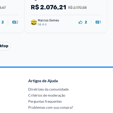
R$
2.076,21
8,67
R$ 2.170,58
Marcos Gomes
2
1
2
2
há 4 d
ktop
Artigos de Ajuda
Diretrizes da comunidade
Critérios de moderação
Perguntas frequentes
Problemas com sua compra?