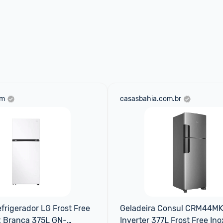
om
casasbahia.com.br
frigerador LG Frost Free 
Geladeira Consul CRM44MK
x Branca 375L GN-
Inverter 377L Frost Free Ino