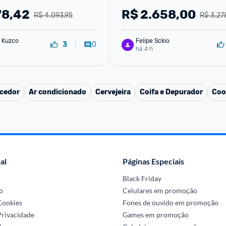
 220V
78,42
R$
2.658,00
R$ 4.093,95
R$ 3.27
 Kuzco
Felipe Sckio
0
3
há 4 h
cedor
Ar condicionado
Cervejeira
Coifa e Depurador
Coo
al
Páginas Especiais
Black Friday
o
Celulares em promoção
 Cookies
Fones de ouvido em promoção
Privacidade
Games em promoção