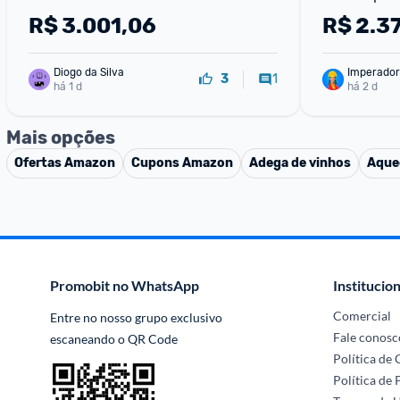
B372PQW -
R$
3.001,06
R$
2.3
Diogo da Silva
Imperador
1
3
há 1 d
há 2 d
Mais opções
Ofertas
Amazon
Cupons
Amazon
Adega de vinhos
Aque
Promobit no WhatsApp
Institucion
Comercial
Entre no nosso grupo exclusivo 
Fale conosc
escaneando o QR Code
Política de
Política de 