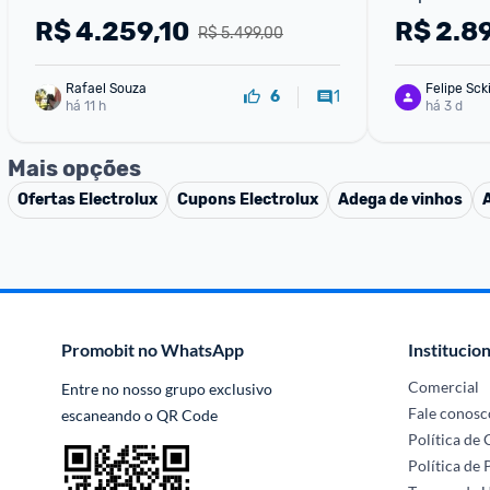
Portas Inox Look (IM7S) 220V
Inox Look E
R$
4.259,10
R$
2.8
R$ 5.499,00
110V
Rafael Souza
Felipe Sck
1
6
há 11 h
há 3 d
Mais opções
Ofertas
Electrolux
Cupons
Electrolux
Adega de vinhos
Promobit no WhatsApp
Institucion
Comercial
Entre no nosso grupo exclusivo 
Fale conosc
escaneando o QR Code
Política de
Política de 