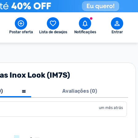
Postar oferta
Lista de desejos
Notificações
Entrar
as Inox Look (IM7S)
0
)
Avaliações (
0
)
um mês atrás