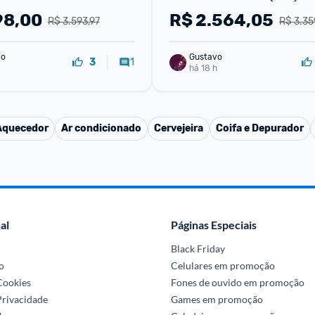
conômica Silenciosa - 
98,00
R$
2.564,05
R$ 3.593,97
R$ 3.35
io
Gustavo
1
3
há 18 h
Aquecedor
Ar condicionado
Cervejeira
Coifa e Depurador
al
Páginas Especiais
Black Friday
o
Celulares em promoção
 Cookies
Fones de ouvido em promoção
Privacidade
Games em promoção