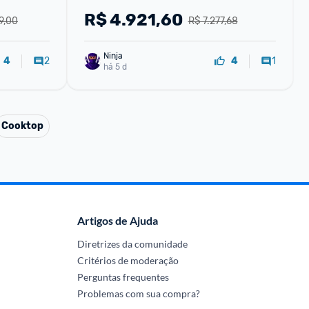
Litros Black Inox Look - IM7B
R$
4.921,60
9,00
R$ 7.277,68
Ninja 
2
1
4
4
há 5 d
Cooktop
Artigos de Ajuda
Diretrizes da comunidade
Critérios de moderação
Perguntas frequentes
Problemas com sua compra?