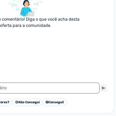
o comentário! Diga o que você acha desta 
oferta para a comunidade.
ário
ores?
😢
Não Consegui
🤩
Consegui!
Cancelar