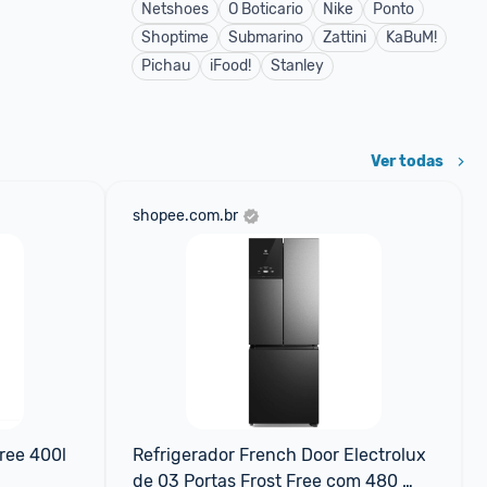
Netshoes
O Boticario
Nike
Ponto
Shoptime
Submarino
Zattini
KaBuM!
Pichau
iFood!
Stanley
Ver todas
shopee.com.br
ree 400l 
Refrigerador French Door Electrolux 
de 03 Portas Frost Free com 480 