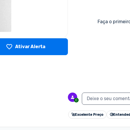
Faça o primeir
Ativar Alerta
Deixe o seu coment
0
🚀
Excelente Preço
🧐
Entended