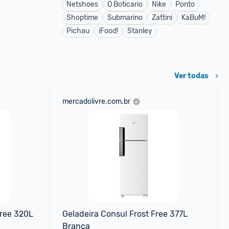
Netshoes
O Boticario
Nike
Ponto
Shoptime
Submarino
Zattini
KaBuM!
Pichau
iFood!
Stanley
Ver todas
mercadolivre.com.br
ree 320L 
Geladeira Consul Frost Free 377L 
Branca