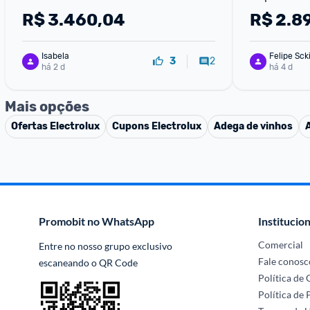
AutoSense SmartBivolt Duplex 
Inox Look E
R$
3.460,04
R$
2.8
(IT70S) - Bivolt (inox)
110V
Isabela
Felipe Sck
2
3
há 2 d
há 4 d
Mais opções
Ofertas
Electrolux
Cupons
Electrolux
Adega de vinhos
Promobit no WhatsApp
Institucion
Comercial
Entre no nosso grupo exclusivo 
Fale conosc
escaneando o QR Code
Política de
Política de 