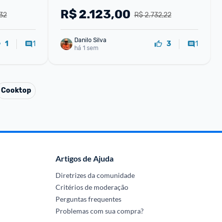
R$
2.123,00
32
R$ 2.732,22
Danilo Silva
1
1
1
3
há 1 sem
Cooktop
Artigos de Ajuda
Diretrizes da comunidade
Critérios de moderação
Perguntas frequentes
Problemas com sua compra?