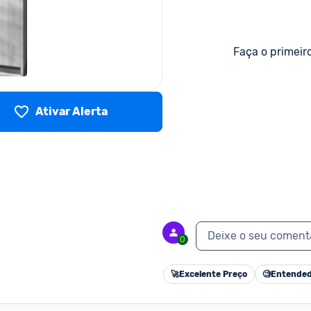
Faça o primeir
Ativar Alerta
Deixe o seu coment
0
🚀
Excelente Preço
🧐
Entended