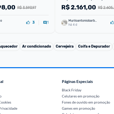
conômica Silenciosa - 
98,00
R$
2.161,00
R$ 3.593,97
R$ 2.605,
io
Muriloantoniobarbo
1
3
sa
há 4 d
Aquecedor
Ar condicionado
Cervejeira
Coifa e Depurador
al
Páginas Especiais
Black Friday
o
Celulares em promoção
 Cookies
Fones de ouvido em promoção
Privacidade
Games em promoção