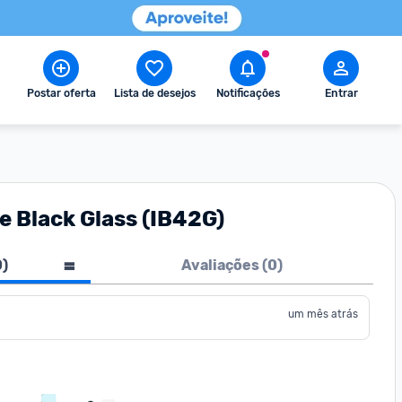
Postar oferta
Lista de desejos
Notificações
Entrar
e Black Glass (IB42G)
0
)
Avaliações (
0
)
um mês atrás