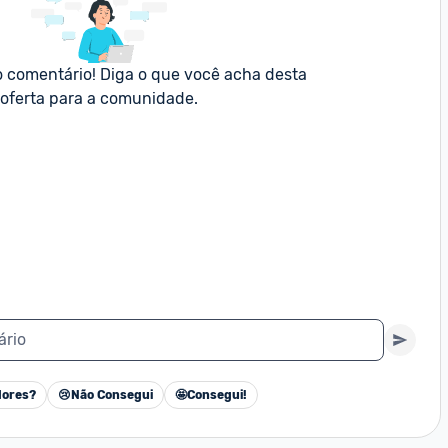
o comentário! Diga o que você acha desta 
oferta para a comunidade.
ário
ores?
😢
Não Consegui
🤩
Consegui!
Cancelar