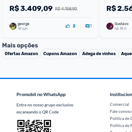
Autosense Smartbivolt Duplex Cor 
R$
3.409,09
R$
2.5
R$ 4.158,90
Branca (it70) Bivolt
george
Gustavo
1
2
18 jun
há 18 h
Mais opções
Ofertas
Amazon
Cupons
Amazon
Adega de vinhos
Aque
Promobit no WhatsApp
Institucion
Comercial
Entre no nosso grupo exclusivo 
Fale conosc
escaneando o QR Code
Política de
Política de 