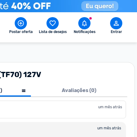
Postar oferta
Lista de desejos
Notificações
Entrar
 (TF70) 127V
1
)
Avaliações (
0
)
um mês atrás
um mês atrás