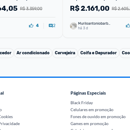
64,05
R$
2.161,00
R$ 3.359,00
R$ 2.605,
Muriloantoniobarbo
2
4
sa
há 3 d
cedor
Ar condicionado
Cervejeira
Coifa e Depurador
Coo
al
Páginas Especiais
Black Friday
o
Celulares em promoção
 Cookies
Fones de ouvido em promoção
Privacidade
Games em promoção