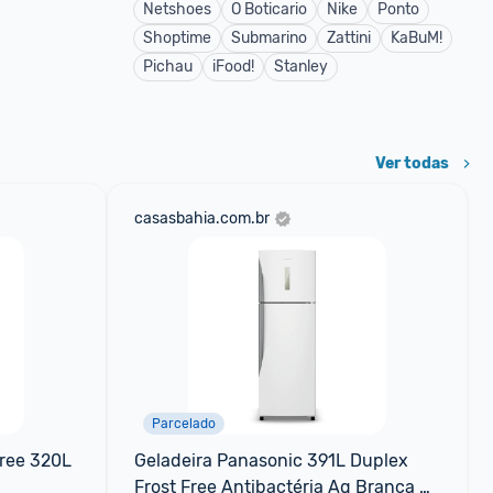
Netshoes
O Boticario
Nike
Ponto
Shoptime
Submarino
Zattini
KaBuM!
Pichau
iFood!
Stanley
Ver todas
casasbahia.com.br
Parcelado
ree 320L 
Geladeira Panasonic 391L Duplex 
Frost Free Antibactéria Ag Branca 