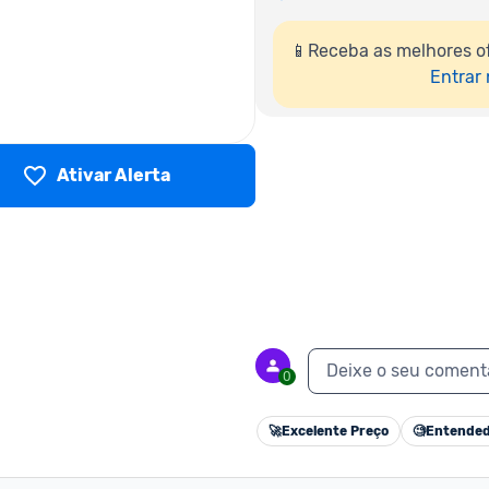
📱Receba as melhores o
Entrar
Ativar Alerta
Deixe o seu coment
0
🚀
Excelente Preço
🧐
Entended