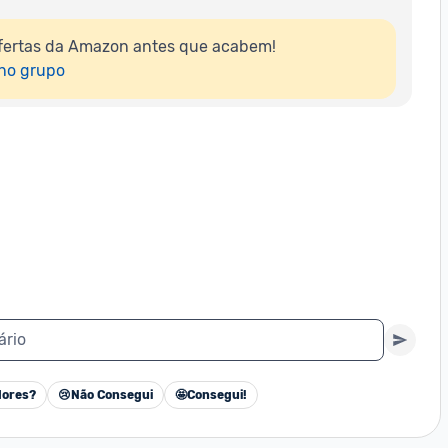
fertas da Amazon antes que acabem!

 no grupo
ário
ores?
😢
Não Consegui
🤩
Consegui!
Cancelar