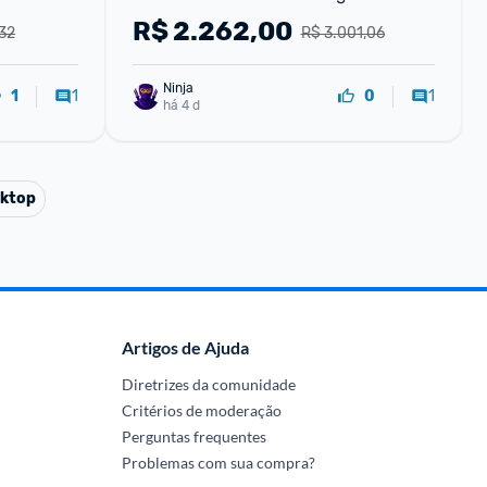
NR-BT41PD2WA 127V - 110V
R$
2.262,00
32
R$ 3.001,06
Ninja 
1
1
1
0
há 4 d
ktop
Artigos de Ajuda
Diretrizes da comunidade
Critérios de moderação
Perguntas frequentes
Problemas com sua compra?