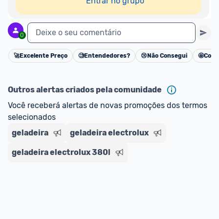
Entrar no grupo
Deixe o seu comentário
0
🚀
Excelente Preço
🧐
Entendedores?
😢
Não Consegui
🤩
Cons
Cancelar
Outros alertas criados pela comunidade
Você receberá alertas de novas promoções dos termos 
selecionados
geladeira
geladeira electrolux
geladeira electrolux 380l