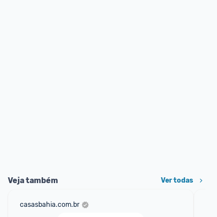
Veja também
Ver todas
casasbahia.com.br
am