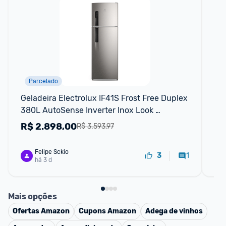
Parcelado
F
Geladeira Electrolux IF41S Frost Free Duplex 
Ele
380L AutoSense Inverter Inox Look 
32
Econômica Silenciosa - 110V
R$
2.898,00
R
R$ 3.593,97
Felipe Sckio
1
3
há 3 d
Mais opções
Ofertas
Amazon
Cupons
Amazon
Adega de vinhos