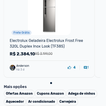
Frete Grátis
Electrolux Geladeira Electrolux Frost Free 
Gel
320L Duplex Inox Look (TF38S)
Br
R$
2.384,10
R
R$ 3.199,00
Anderson
1
4
há 3 d
Mais opções
Ofertas
Amazon
Cupons
Amazon
Adega de vinhos
Aquecedor
Ar condicionado
Cervejeira