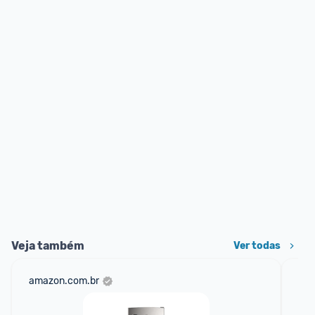
Veja também
Ver todas
amazon.com.br
sho