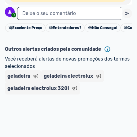
Deixe o seu comentário
0
🚀
Excelente Preço
🧐
Entendedores?
😢
Não Consegui
🤩
Cons
Cancelar
Outros alertas criados pela comunidade
Você receberá alertas de novas promoções dos termos 
selecionados
geladeira
geladeira electrolux
geladeira electrolux 320l