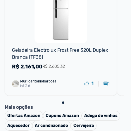
F
Geladeira Electrolux Frost Free 320L Duplex 
Ele
Branca (TF38)
320
R$
2.161,00
R
R$ 2.605,32
Muriloantoniobarbosa
1
1
há 3 d
Mais opções
Ofertas
Amazon
Cupons
Amazon
Adega de vinhos
Aquecedor
Ar condicionado
Cervejeira