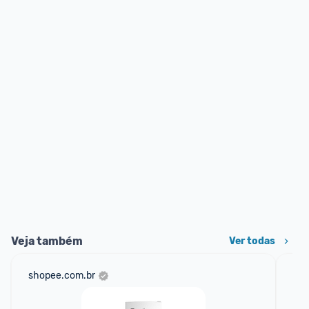
Veja também
Ver todas
shopee.com.br
am