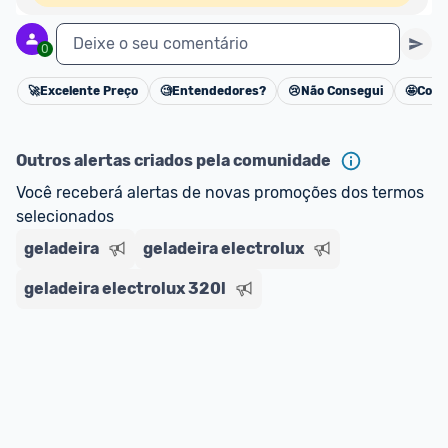
Deixe o seu comentário
0
🚀
Excelente Preço
🧐
Entendedores?
😢
Não Consegui
🤩
Cons
Cancelar
Outros alertas criados pela comunidade
Você receberá alertas de novas promoções dos termos 
selecionados
geladeira
geladeira electrolux
geladeira electrolux 320l