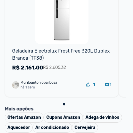
F
Geladeira Electrolux Frost Free 320L Duplex 
Ele
Branca (TF38)
32
R$
2.161,00
R
R$ 2.605,32
Muriloantoniobarbosa
1
1
há 1 sem
Mais opções
Ofertas
Amazon
Cupons
Amazon
Adega de vinhos
Aquecedor
Ar condicionado
Cervejeira