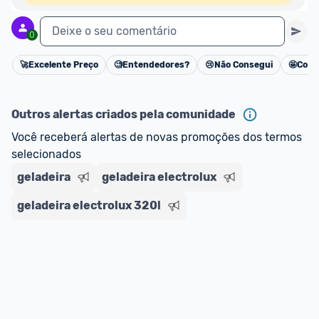
Deixe o seu comentário
0
🚀
Excelente Preço
🧐
Entendedores?
😢
Não Consegui
🤩
Cons
Cancelar
Outros alertas criados pela comunidade
Você receberá alertas de novas promoções dos termos 
selecionados
geladeira
geladeira electrolux
geladeira electrolux 320l