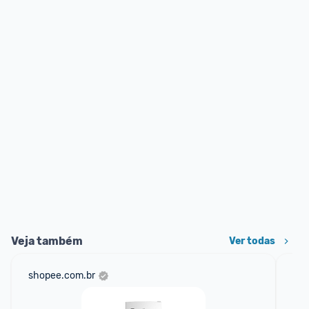
Veja também
Ver todas
shopee.com.br
am