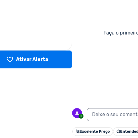
Faça o primeir
Ativar Alerta
Deixe o seu coment
0
🚀
Excelente Preço
🧐
Entended