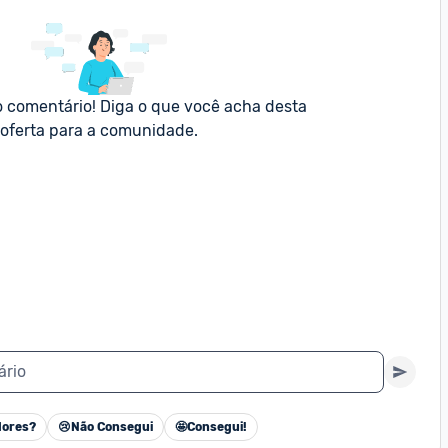
o comentário! Diga o que você acha desta 
oferta para a comunidade.
ário
ores?
😢
Não Consegui
🤩
Consegui!
Cancelar