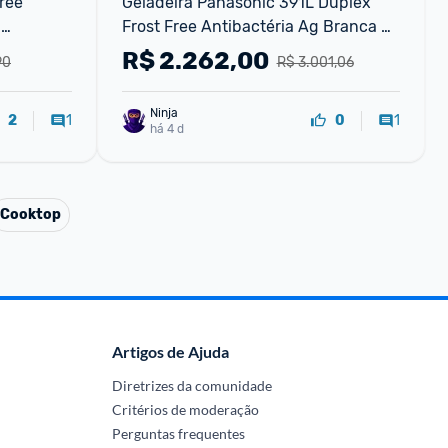
ree 
Geladeira Panasonic 391L Duplex 
Frost Free Antibactéria Ag Branca 
ex cor 
NR-BT41PD2WA 127V - 110V
R$
2.262,00
90
R$ 3.001,06
Ninja 
1
1
2
0
há 4 d
Cooktop
Artigos de Ajuda
Diretrizes da comunidade
Critérios de moderação
Perguntas frequentes