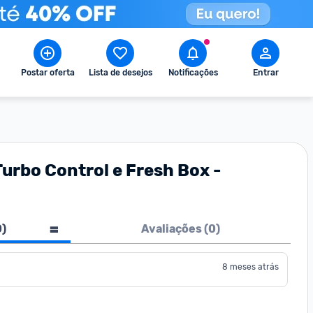
Postar oferta
Lista de desejos
Notificações
Entrar
urbo Control e Fresh Box -
0
)
Avaliações (
0
)
8 meses atrás