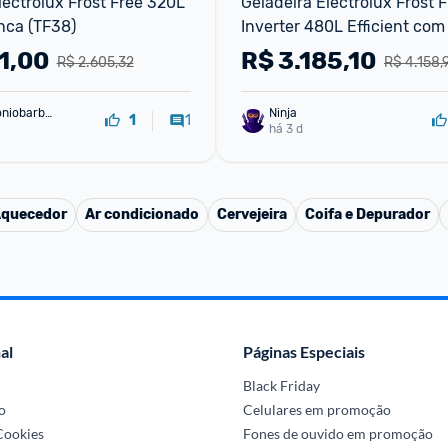
lectrolux Frost Free 320L 
Geladeira Electrolux Frost F
nca (TF38)
Inverter 480L Efficient com 
AutoSense SmartBivolt Dupl
1,00
R$
3.185,10
R$ 2.605,32
R$ 4.158,
Branca (IT70) Bivolt
oniobarbo
Ninja 
1
1
há 3 d
quecedor
Ar condicionado
Cervejeira
Coifa e Depurador
al
Páginas Especiais
Black Friday
o
Celulares em promoção
 Cookies
Fones de ouvido em promoção