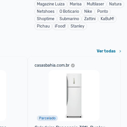
Magazine Luiza
Marisa
Multilaser
Natura
Netshoes
O Boticario
Nike
Ponto
Shoptime
Submarino
Zattini
KaBuM!
Pichau
iFood!
Stanley
Ver todas
casasbahia.com.br
Parcelado