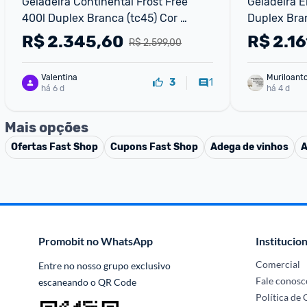
Geladeira Continental Frost Free 
Geladeira E
400l Duplex Branca (tc45) Cor 
Duplex Bra
Branco
R$
2.345,60
R$
2.16
R$ 2.599,00
Valentina
Muriloant
1
3
há 6 d
sa
há 4 d
Mais opções
Ofertas
Fast Shop
Cupons
Fast Shop
Adega de vinhos
A
Promobit no WhatsApp
Institucion
Comercial
Entre no nosso grupo exclusivo 
Fale conosc
escaneando o QR Code
Política de