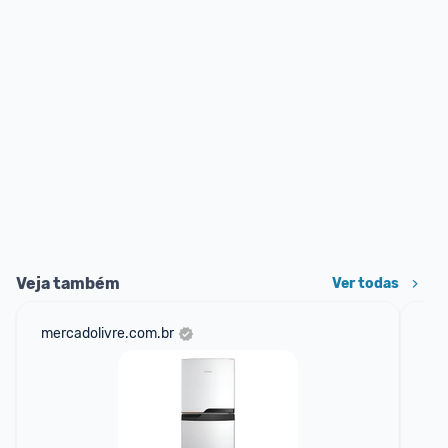
Veja também
Ver todas
mercadolivre.com.br
am