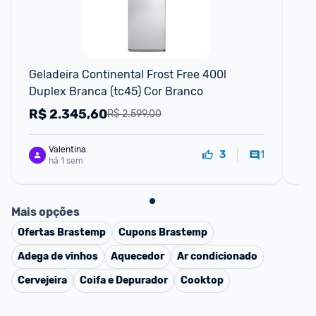
F
Geladeira Continental Frost Free 400l 
Gel
Duplex Branca (tc45) Cor Branco
Li
R$
2.345,60
R
R$ 2.599,00
Valentina
1
3
há 1 sem
Mais opções
Ofertas
Brastemp
Cupons
Brastemp
Adega de vinhos
Aquecedor
Ar condicionado
Cervejeira
Coifa e Depurador
Cooktop