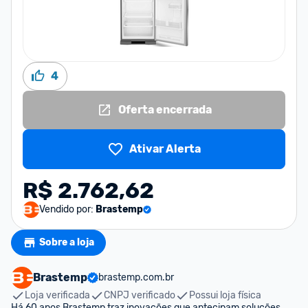
4
Oferta encerrada
Ativar Alerta
R$ 2.762,62
Vendido por:
Brastemp
Sobre a loja
Brastemp
brastemp.com.br
Loja verificada
CNPJ verificado
Possui loja física
Há 60 anos Brastemp traz inovações que antecipam soluções 