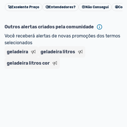
🚀
Excelente Preço
🧐
Entendedores?
😢
Não Consegui
🤩
Cons
Cancelar
Outros alertas criados pela comunidade
Você receberá alertas de novas promoções dos termos 
selecionados
geladeira
geladeira litros
geladeira litros cor